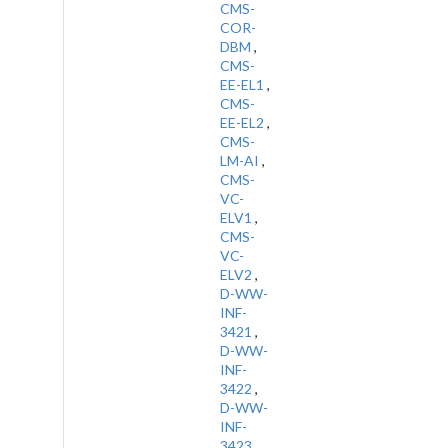
CMS-
COR-
DBM
,
CMS-
EE-EL1
,
CMS-
EE-EL2
,
CMS-
LM-AI
,
CMS-
VC-
ELV1
,
CMS-
VC-
ELV2
,
D-WW-
INF-
3421
,
D-WW-
INF-
3422
,
D-WW-
INF-
3423
,