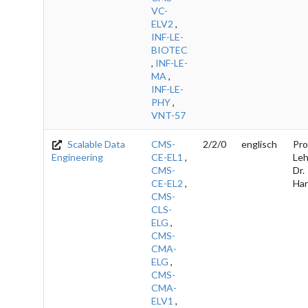
VC-
ELV2
,
INF-LE-
BIOTEC
,
INF-LE-
MA
,
INF-LE-
PHY
,
VNT-57
Scalable Data
CMS-
2/2/0
englisch
Pro
Engineering
CE-EL1
,
Leh
CMS-
Dr.
CE-EL2
,
Ha
CMS-
CLS-
ELG
,
CMS-
CMA-
ELG
,
CMS-
CMA-
ELV1
,