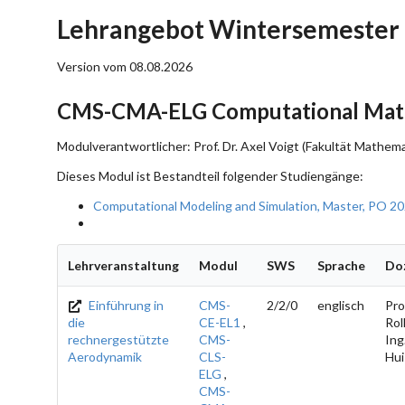
Lehrangebot Wintersemester
Version vom 08.08.2026
CMS-CMA-ELG Computational Math
Modulverantwortlicher: Prof. Dr. Axel Voigt (Fakultät Mathema
Dieses Modul ist Bestandteil folgender Studiengänge:
Computational Modeling and Simulation, Master, PO 2
Lehrveranstaltung
Modul
SWS
Sprache
Do
Einführung in
CMS-
2/2/0
englisch
Prof
die
CE-EL1
,
Roll
rechnergestützte
CMS-
Ing
Aerodynamik
CLS-
Hu
ELG
,
CMS-