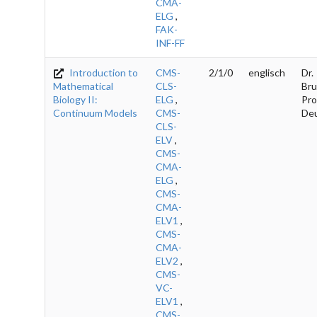
CMA-
ELG
,
FAK-
INF-FF
Introduction to
CMS-
2/1/0
englisch
Dr.
Mathematical
CLS-
Bru
Biology II:
ELG
,
Pro
Continuum Models
CMS-
De
CLS-
ELV
,
CMS-
CMA-
ELG
,
CMS-
CMA-
ELV1
,
CMS-
CMA-
ELV2
,
CMS-
VC-
ELV1
,
CMS-