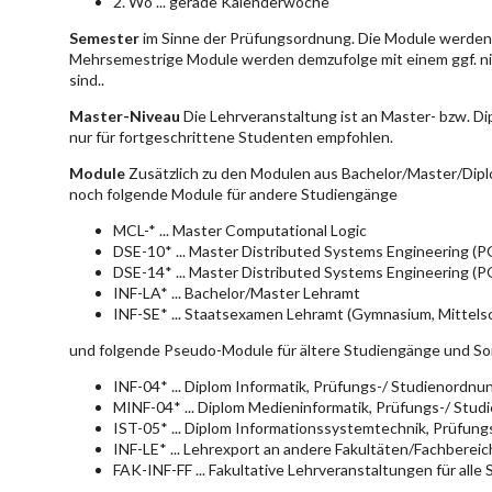
2. Wo ... gerade Kalenderwoche
Semester
im Sinne der Prüfungsordnung. Die Module werden 
Mehrsemestrige Module werden demzufolge mit einem ggf. ni
sind..
Master-Niveau
Die Lehrveranstaltung ist an Master- bzw. D
nur für fortgeschrittene Studenten empfohlen.
Module
Zusätzlich zu den Modulen aus Bachelor/Master/Dipl
noch folgende Module für andere Studiengänge
MCL-* ... Master Computational Logic
DSE-10* ... Master Distributed Systems Engineering (
DSE-14* ... Master Distributed Systems Engineering (
INF-LA* ... Bachelor/Master Lehramt
INF-SE* ... Staatsexamen Lehramt (Gymnasium, Mittelsc
und folgende Pseudo-Module für ältere Studiengänge und So
INF-04* ... Diplom Informatik, Prüfungs-/ Studienordn
MINF-04* ... Diplom Medieninformatik, Prüfungs-/ Stu
IST-05* ... Diplom Informationssystemtechnik, Prüfun
INF-LE* ... Lehrexport an andere Fakultäten/Fachberei
FAK-INF-FF ... Fakultative Lehrveranstaltungen für alle