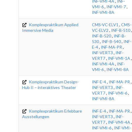
INF-VMI-4A
,
INF-
VMI-6
,
INF-VMI-7
,
INF-VMI-8A
Komplexpraktikum Applied
CMS-VC-ELV1
,
CMS-
Immersive Media
VC-ELV2
,
INF-B-510
,
INF-B-520
,
INF-B-
530
,
INF-B-540
,
INF-
E-4
,
INF-MA-PR
,
INF-VERT3
,
INF-
VERT7
,
INF-VMI-1A
,
INF-VMI-4A
,
INF-
VMI-6
,
INF-VMI-8A
Komplexpraktikum Design-
INF-E-4
,
INF-MA-PR
,
Hub II – interaktives Theater
INF-VERT3
,
INF-
VERT7
,
INF-VMI-6
,
INF-VMI-8A
Komplexpraktikum Erlebbare
INF-E-4
,
INF-MA-PR
,
Ausstellungen
INF-VERT3
,
INF-
VERT7
,
INF-VMI-4A
,
INF-VMI-6
,
INF-VMI-