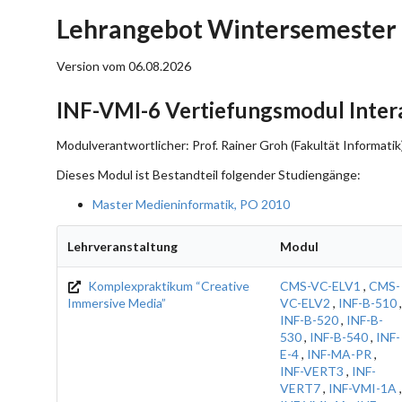
Lehrangebot Wintersemester 
Version vom 06.08.2026
INF-VMI-6 Vertiefungsmodul Intera
Modulverantwortlicher: Prof. Rainer Groh (Fakultät Informatik
Dieses Modul ist Bestandteil folgender Studiengänge:
Master Medieninformatik, PO 2010
Lehrveranstaltung
Modul
Komplexpraktikum “Creative
CMS-VC-ELV1
,
CMS-
Immersive Media”
VC-ELV2
,
INF-B-510
,
INF-B-520
,
INF-B-
530
,
INF-B-540
,
INF-
E-4
,
INF-MA-PR
,
INF-VERT3
,
INF-
VERT7
,
INF-VMI-1A
,