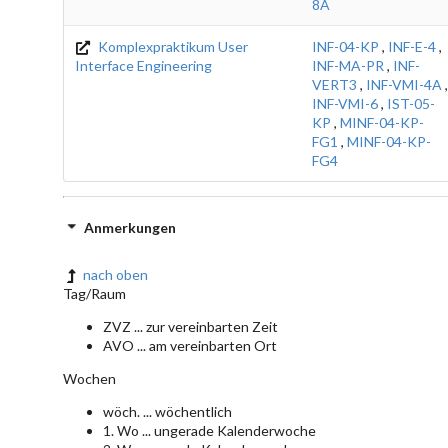
8A
Komplexpraktikum User
INF-04-KP
,
INF-E-4
,
Interface Engineering
INF-MA-PR
,
INF-
VERT3
,
INF-VMI-4A
,
INF-VMI-6
,
IST-05-
KP
,
MINF-04-KP-
FG1
,
MINF-04-KP-
FG4
Anmerkungen
nach oben
Tag/Raum
ZVZ ... zur vereinbarten Zeit
AVO ... am vereinbarten Ort
Wochen
wöch. ... wöchentlich
1. Wo ... ungerade Kalenderwoche