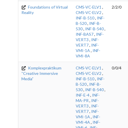
Foundations of Virtual
CMS-VC-ELV1
,
2/2/0
Reality
CMS-VC-ELV2
,
INF-B-510
,
INF-
B-520
,
INF-B-
530
,
INF-B-540
,
INF-BAS7
,
INF-
VERT3
,
INF-
VERT7
,
INF-
VMI-1A
,
INF-
VMI-8A
Komplexpraktikum
CMS-VC-ELV1
,
0/0/4
“Creative Immersive
CMS-VC-ELV2
,
Media”
INF-B-510
,
INF-
B-520
,
INF-B-
530
,
INF-B-540
,
INF-E-4
,
INF-
MA-PR
,
INF-
VERT3
,
INF-
VERT7
,
INF-
VMI-1A
,
INF-
VMI-4A
,
INF-
VMI-6
,
INF-