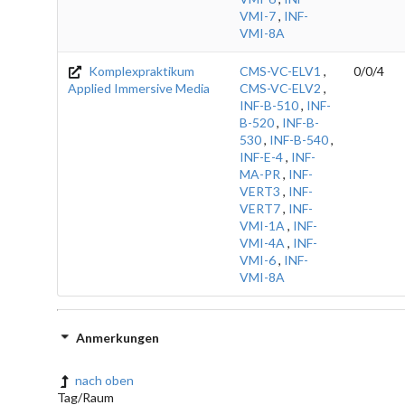
VMI-7
,
INF-
VMI-8A
Komplexpraktikum
CMS-VC-ELV1
,
0/0/4
Applied Immersive Media
CMS-VC-ELV2
,
INF-B-510
,
INF-
B-520
,
INF-B-
530
,
INF-B-540
,
INF-E-4
,
INF-
MA-PR
,
INF-
VERT3
,
INF-
VERT7
,
INF-
VMI-1A
,
INF-
VMI-4A
,
INF-
VMI-6
,
INF-
VMI-8A
Anmerkungen
nach oben
Tag/Raum