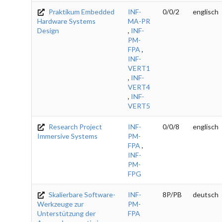
Praktikum Embedded
INF-
0/0/2
englisch
Hardware Systems
MA-PR
Design
,
INF-
PM-
FPA
,
INF-
VERT1
,
INF-
VERT4
,
INF-
VERT5
Research Project
INF-
0/0/8
englisch
Immersive Systems
PM-
FPA
,
INF-
PM-
FPG
Skalierbare Software-
INF-
8P/PB
deutsch
Werkzeuge zur
PM-
Unterstützung der
FPA