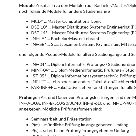
Module
Zusätzlich zu den Modulen aus Bachelor/Master/Dipl
noch folgende Module für andere Studiengänge
MCL-* ... Master Computational Logic
DSE-10* ... Master Distributed Systems Engineering (
DSE-14* ... Master Distributed Systems Engineering (
INF-LA* ... Bachelor/Master Lehramt
INF-SE* ... Staatsexamen Lehramt (Gymnasium, Mittelsc
und folgende Pseudo-Module für ältere Studiengänge und So
INF-04* ... Diplom Informatik, Prüfungs-/ Studienordn
MINF-04* ... Diplom Medieninformatik, Prüfungs-/ Stu
IST-05* ... Diplom Informationssystemtechnik, Prüfun
INF-LE* ... Lehrexport an andere Fakultäten/Fachberei
FAK-INF-FF ... Fakultative Lehrveranstaltungen für alle
Prüfungen
Art und Dauer von Prüfungsleistungen sind den 
INF-AQUA, INF-B-510/20/30/40, INF-B-610 und INF-D-940 - hie
angegeben. Mögliche Prüfungsformen sind:
Seminararbeit und Präsentation
P(m) ... mündliche Prüfung im angegebenen Umfang
P(s) ... schriftliche Prüfung im angegebenen Umfang