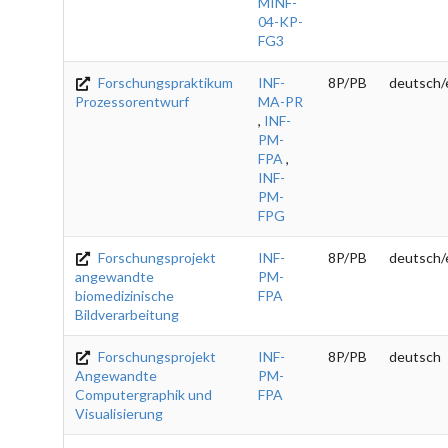
MINF-
04-KP-
FG3
Forschungspraktikum
INF-
8P/PB
deutsch/
Prozessorentwurf
MA-PR
,
INF-
PM-
FPA
,
INF-
PM-
FPG
Forschungsprojekt
INF-
8P/PB
deutsch/
angewandte
PM-
biomedizinische
FPA
Bildverarbeitung
Forschungsprojekt
INF-
8P/PB
deutsch
Angewandte
PM-
Computergraphik und
FPA
Visualisierung