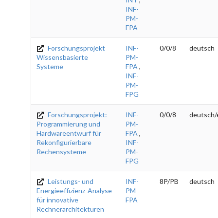
INF-
PM-
FPA
Forschungsprojekt
INF-
0/0/8
deutsch
Wissensbasierte
PM-
Systeme
FPA
,
INF-
PM-
FPG
Forschungsprojekt:
INF-
0/0/8
deutsch/
Programmierung und
PM-
Hardwareentwurf für
FPA
,
Rekonfigurierbare
INF-
Rechensysteme
PM-
FPG
Leistungs- und
INF-
8P/PB
deutsch
Energieeffizienz-Analyse
PM-
für innovative
FPA
Rechnerarchitekturen