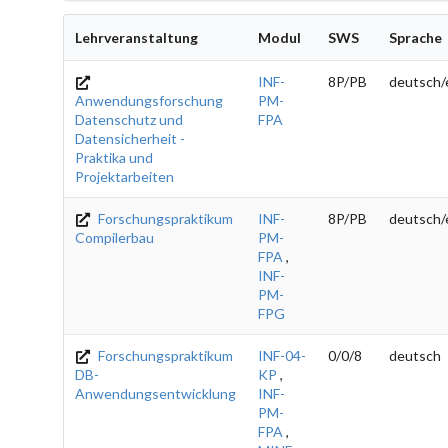
Lehrveranstaltung
Modul
SWS
Sprache
INF-
8P/PB
deutsch/
Anwendungsforschung
PM-
Datenschutz und
FPA
Datensicherheit -
Praktika und
Projektarbeiten
Forschungspraktikum
INF-
8P/PB
deutsch/
Compilerbau
PM-
FPA
,
INF-
PM-
FPG
Forschungspraktikum
INF-04-
0/0/8
deutsch
DB-
KP
,
Anwendungsentwicklung
INF-
PM-
FPA
,