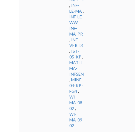
,
INF-
LE-MA
,
INF-LE-
WW
,
INF-
MA-PR
,
INF-
VERT3
,
IST-
05-KP
,
MATH-
MA-
INFSEN
,
MINF-
04-KP-
FG4
,
WI-
MA-08-
02
,
WI-
MA-09-
02