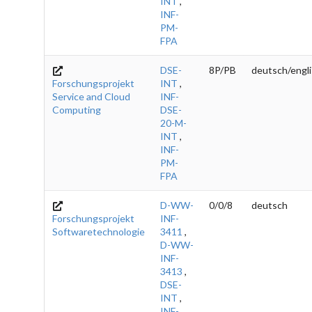
INT
,
INF-
PM-
FPA
DSE-
8P/PB
deutsch/engl
Forschungsprojekt
INT
,
Service and Cloud
INF-
Computing
DSE-
20-M-
INT
,
INF-
PM-
FPA
D-WW-
0/0/8
deutsch
Forschungsprojekt
INF-
Softwaretechnologie
3411
,
D-WW-
INF-
3413
,
DSE-
INT
,
INF-