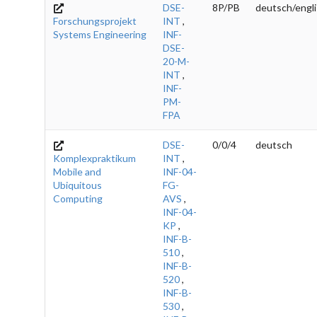
DSE-
8P/PB
deutsch/engl
Forschungsprojekt
INT
,
Systems Engineering
INF-
DSE-
20-M-
INT
,
INF-
PM-
FPA
DSE-
0/0/4
deutsch
Komplexpraktikum
INT
,
Mobile and
INF-04-
Ubiquitous
FG-
Computing
AVS
,
INF-04-
KP
,
INF-B-
510
,
INF-B-
520
,
INF-B-
530
,