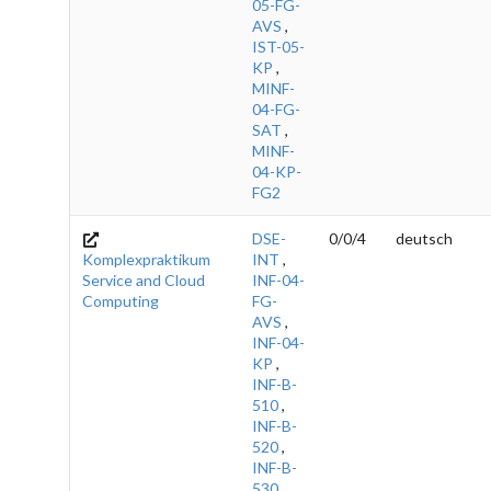
05-FG-
AVS
,
IST-05-
KP
,
MINF-
04-FG-
SAT
,
MINF-
04-KP-
FG2
DSE-
0/0/4
deutsch
Komplexpraktikum
INT
,
Service and Cloud
INF-04-
Computing
FG-
AVS
,
INF-04-
KP
,
INF-B-
510
,
INF-B-
520
,
INF-B-
530
,