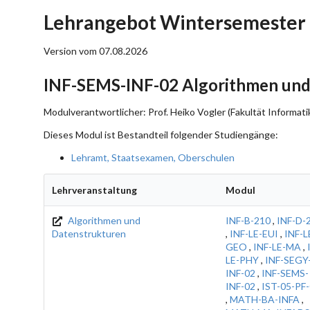
Lehrangebot Wintersemester 
Version vom 07.08.2026
INF-SEMS-INF-02 Algorithmen und
Modulverantwortlicher: Prof. Heiko Vogler (Fakultät Informati
Dieses Modul ist Bestandteil folgender Studiengänge:
Lehramt, Staatsexamen, Oberschulen
Lehrveranstaltung
Modul
Algorithmen und
INF-B-210
,
INF-D-
Datenstrukturen
,
INF-LE-EUI
,
INF-L
GEO
,
INF-LE-MA
,
LE-PHY
,
INF-SEGY
INF-02
,
INF-SEMS-
INF-02
,
IST-05-PF
,
MATH-BA-INFA
,