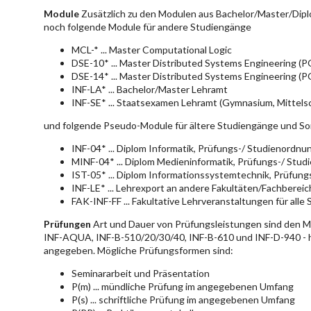
Module
Zusätzlich zu den Modulen aus Bachelor/Master/Dipl
noch folgende Module für andere Studiengänge
MCL-* ... Master Computational Logic
DSE-10* ... Master Distributed Systems Engineering (
DSE-14* ... Master Distributed Systems Engineering (
INF-LA* ... Bachelor/Master Lehramt
INF-SE* ... Staatsexamen Lehramt (Gymnasium, Mittelsc
und folgende Pseudo-Module für ältere Studiengänge und So
INF-04* ... Diplom Informatik, Prüfungs-/ Studienordn
MINF-04* ... Diplom Medieninformatik, Prüfungs-/ Stu
IST-05* ... Diplom Informationssystemtechnik, Prüfun
INF-LE* ... Lehrexport an andere Fakultäten/Fachberei
FAK-INF-FF ... Fakultative Lehrveranstaltungen für alle
Prüfungen
Art und Dauer von Prüfungsleistungen sind den 
INF-AQUA, INF-B-510/20/30/40, INF-B-610 und INF-D-940 - hie
angegeben. Mögliche Prüfungsformen sind:
Seminararbeit und Präsentation
P(m) ... mündliche Prüfung im angegebenen Umfang
P(s) ... schriftliche Prüfung im angegebenen Umfang