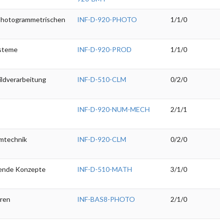
photogrammetrischen
INF-D-920-PHOTO
1/1/0
ysteme
INF-D-920-PROD
1/1/0
ildverarbeitung
INF-D-510-CLM
0/2/0
INF-D-920-NUM-MECH
2/1/1
mtechnik
INF-D-920-CLM
0/2/0
gende Konzepte
INF-D-510-MATH
3/1/0
ren
INF-BAS8-PHOTO
2/1/0