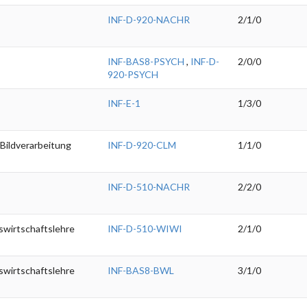
INF-D-920-NACHR
2/1/0
INF-BAS8-PSYCH
,
INF-D-
2/0/0
920-PSYCH
INF-E-1
1/3/0
 Bildverarbeitung
INF-D-920-CLM
1/1/0
INF-D-510-NACHR
2/2/0
bswirtschaftslehre
INF-D-510-WIWI
2/1/0
bswirtschaftslehre
INF-BAS8-BWL
3/1/0