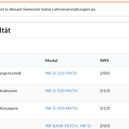
tet in diesem Semester keine Lehrveranstaltungen an.
ltät
Modul
SWS
gungstechnik
INF-D-510-PROD
2/0/0
Strukturen
INF-D-920-MATH
3/1/0
 Konzepte
INF-D-920-MATH
3/1/0
I
INF-BAS8-PSYCH
,
INF-D-
2/0/0