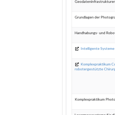
Geodateninfrastrukture
Grundlagen der Photogr
Handhabungs- und Robo
Intelligente Systeme
Komplexpraktikum C
robotergestützte Chirur
Komplexpraktikum Phot
Lasermesssysteme für di