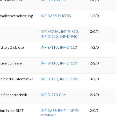
twolkenverarbeitung
INF-BAS8-PHOTO
1/2/0
INF-AQUA
,
INF-B-610
,
0/0/2
INF-D-520
,
INF-D-940
tiker: Diskrete
INF-B-110
,
INF-D-110
4/2/0
tiker: Lineare
INF-B-110
,
INF-D-110
2/2/0
für die Informatik II
INF-B-120
,
INF-D-120
3/2/0
nd Sensortechnik
INF-D-920-CLM
2/1/0
tion in der BMT
INF-BAS8-BMT
,
INF-D-
2/0/1
920-BMT