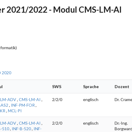
r 2021/2022 - Modul CMS-LM-AI
e
formatik)
O 2020
ul
SWS
Sprache
Dozent
-LM-ADV
,
CMS-LM-AI
,
2/2/0
englisch
Dr. Cram
BAS2
,
INF-PM-FOR
,
-KR
,
MCL-PI
-LM-ADV
,
CMS-LM-AI
,
2/2/0
englisch
Dr.-Ing.
B-510
,
INF-B-520
,
INF-
Borgwar