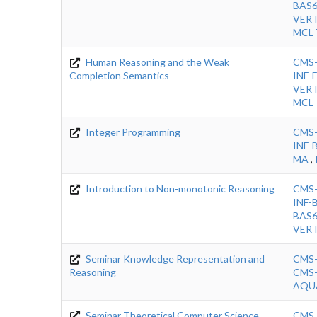
BAS
VER
MCL-
Human Reasoning and the Weak
CMS
Completion Semantics
INF-
VER
MCL-
Integer Programming
CMS
INF-
MA
,
Introduction to Non-monotonic Reasoning
CMS
INF-
BAS
VER
Seminar Knowledge Representation and
CMS
Reasoning
CMS
AQU
Seminar Theoretical Computer Science
CMS