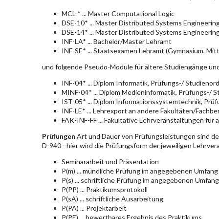
MCL-* ... Master Computational Logic
DSE-10* ... Master Distributed Systems Engineerin
DSE-14* ... Master Distributed Systems Engineerin
INF-LA* ... Bachelor/Master Lehramt
INF-SE* ... Staatsexamen Lehramt (Gymnasium, Mitt
und folgende Pseudo-Module für ältere Studiengänge un
INF-04* ... Diplom Informatik, Prüfungs-/ Studieno
MINF-04* ... Diplom Medieninformatik, Prüfungs-/ 
IST-05* ... Diplom Informationssystemtechnik, Pr
INF-LE* ... Lehrexport an andere Fakultäten/Fachbe
FAK-INF-FF ... Fakultative Lehrveranstaltungen für a
Prüfungen
Art und Dauer von Prüfungsleistungen sind d
D-940 - hier wird die Prüfungsform der jeweiligen Lehrve
Seminararbeit und Präsentation
P(m) ... mündliche Prüfung im angegebenen Umfang
P(s) ... schriftliche Prüfung im angegebenen Umfang
P(PP) ... Praktikumsprotokoll
P(sA) ... schriftliche Ausarbeitung
P(PA) ... Projektarbeit
P(PE) ... bewertbares Ergebnis des Praktikums