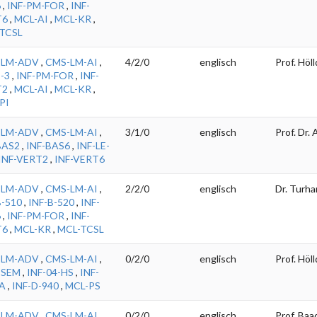
6
,
INF-PM-FOR
,
INF-
T6
,
MCL-AI
,
MCL-KR
,
TCSL
-LM-ADV
,
CMS-LM-AI
,
4/2/0
englisch
Prof. Höl
E-3
,
INF-PM-FOR
,
INF-
T2
,
MCL-AI
,
MCL-KR
,
PI
-LM-ADV
,
CMS-LM-AI
,
3/1/0
englisch
Prof. Dr.
BAS2
,
INF-BAS6
,
INF-LE-
INF-VERT2
,
INF-VERT6
-LM-ADV
,
CMS-LM-AI
,
2/2/0
englisch
Dr. Turha
B-510
,
INF-B-520
,
INF-
6
,
INF-PM-FOR
,
INF-
T6
,
MCL-KR
,
MCL-TCSL
-LM-ADV
,
CMS-LM-AI
,
0/2/0
englisch
Prof. Höl
-SEM
,
INF-04-HS
,
INF-
A
,
INF-D-940
,
MCL-PS
-LM-ADV
,
CMS-LM-AI
,
0/2/0
englisch
Prof. Baad