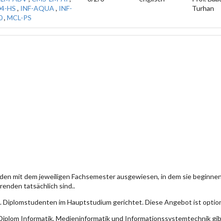
04-HS
,
INF-AQUA
,
INF-
Turhan
0
,
MCL-PS
den mit dem jeweiligen Fachsemester ausgewiesen, in dem sie beginn
enden tatsächlich sind..
. Diplomstudenten im Hauptstudium gerichtet. Diese Angebot ist optio
iplom Informatik, Medieninformatik und Informationssystemtechnik gi