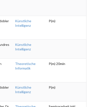
ldobler
Künstliche
P(m)
Intelligenz
 Andres
Künstliche
Intelligenz
n
Theoretische
P(m) 20min
Informatik
ldobler
Künstliche
P(m)
Intelligenz
er, Dr.
Theoretische
Seminararbeit inkl.