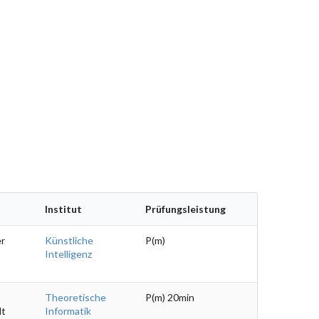
Institut
Prüfungsleistung
er
Künstliche
P(m)
Intelligenz
Theoretische
P(m) 20min
dt
Informatik