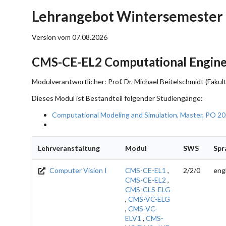
Lehrangebot Wintersemester
Version vom 07.08.2026
CMS-CE-EL2 Computational Engine
Modulverantwortlicher: Prof. Dr. Michael Beitelschmidt (Fak
Dieses Modul ist Bestandteil folgender Studiengänge:
Computational Modeling and Simulation, Master, PO 2
Lehrveranstaltung
Modul
SWS
Spr
Computer Vision I
CMS-CE-EL1
,
2/2/0
eng
CMS-CE-EL2
,
CMS-CLS-ELG
,
CMS-VC-ELG
,
CMS-VC-
ELV1
,
CMS-