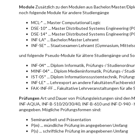
Module
Zusätzlich zu den Modulen aus Bachelor/Master/Dipl
noch folgende Module für andere Studiengänge
MCL-* ... Master Computational Logic
DSE-10* ... Master Distributed Systems Engineering (
DSE-14* ... Master Distributed Systems Engineering (
INF-LA* ... Bachelor/Master Lehramt
INF-SE* ... Staatsexamen Lehramt (Gymnasium, Mittelsc
und folgende Pseudo-Module für ältere Studiengänge und So
INF-04* ... Diplom Informatik, Prüfungs-/ Studienordn
MINF-04* ... Diplom Medieninformatik, Prüfungs-/ Stu
IST-05* ... Diplom Informationssystemtechnik, Prüfun
INF-LE* ... Lehrexport an andere Fakultäten/Fachberei
FAK-INF-FF ... Fakultative Lehrveranstaltungen für alle
Prüfungen
Art und Dauer von Prüfungsleistungen sind den 
INF-AQUA, INF-B-510/20/30/40, INF-B-610 und INF-D-940 - hie
angegeben. Mögliche Prüfungsformen sind:
Seminararbeit und Präsentation
P(m) ... mündliche Prüfung im angegebenen Umfang
P(s) ... schriftliche Prüfung im angegebenen Umfang