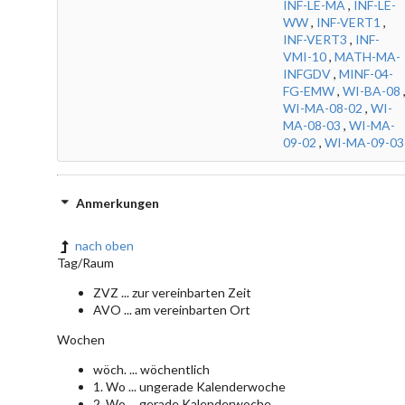
INF-LE-MA
,
INF-LE-
WW
,
INF-VERT1
,
INF-VERT3
,
INF-
VMI-10
,
MATH-MA-
INFGDV
,
MINF-04-
FG-EMW
,
WI-BA-08
WI-MA-08-02
,
WI-
MA-08-03
,
WI-MA-
09-02
,
WI-MA-09-03
Anmerkungen
nach oben
Tag/Raum
ZVZ ... zur vereinbarten Zeit
AVO ... am vereinbarten Ort
Wochen
wöch. ... wöchentlich
1. Wo ... ungerade Kalenderwoche
2. Wo ... gerade Kalenderwoche