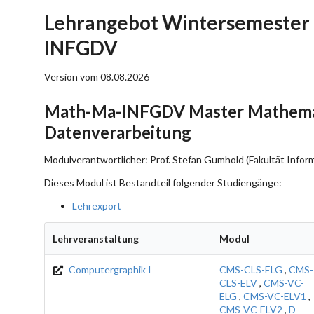
Lehrangebot Wintersemester
INFGDV
Version vom 08.08.2026
Math-Ma-INFGDV Master Mathemat
Datenverarbeitung
Modulverantwortlicher: Prof. Stefan Gumhold (Fakultät Inform
Dieses Modul ist Bestandteil folgender Studiengänge:
Lehrexport
Lehrveranstaltung
Modul
Computergraphik I
CMS-CLS-ELG
,
CMS-
CLS-ELV
,
CMS-VC-
ELG
,
CMS-VC-ELV1
,
CMS-VC-ELV2
,
D-