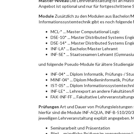
Master-Niveau
Die Lehrveranstaltung ist an Mast
Angebot ist optional und nur für fortgeschrittene
Module
Zusätzlich zu den Modulen aus Bachelor/M
Informationssystemtechnik gibt es noch folgende
MCL-* ... Master Computational Logic
DSE-10* ... Master Distributed Systems Eng
DSE-14* ... Master Distributed Systems Eng
INF-LA* ... Bachelor/Master Lehramt
INF-SE* ... Staatsexamen Lehramt (Gymnasium
und folgende Pseudo-Module für ältere Studiengä
INF-04* ... Diplom Informatik, Prüfungs-/ S
MINF-04* ... Diplom Medieninformatik, Prüf
IST-05* ... Diplom Informationssystemtechn
INF-LE* ... Lehrexport an andere Fakultäten
FAK-INF-FF ... Fakultative Lehrveranstaltunge
Prüfungen
Art und Dauer von Prüfungsleistungen
hierfür sind die Module INF-AQUA, INF-B-510/20/30
jeweiligen Lehrveranstaltung explizit angegeben. 
Seminararbeit und Präsentation
P(m) ... mündliche Prüfung im angegebenen