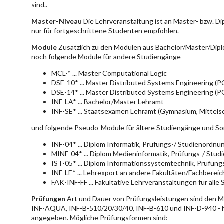
sind..
Master-Niveau
Die Lehrveranstaltung ist an Master- bzw. D
nur für fortgeschrittene Studenten empfohlen.
Module
Zusätzlich zu den Modulen aus Bachelor/Master/Dipl
noch folgende Module für andere Studiengänge
MCL-* ... Master Computational Logic
DSE-10* ... Master Distributed Systems Engineering (
DSE-14* ... Master Distributed Systems Engineering (
INF-LA* ... Bachelor/Master Lehramt
INF-SE* ... Staatsexamen Lehramt (Gymnasium, Mittelsc
und folgende Pseudo-Module für ältere Studiengänge und So
INF-04* ... Diplom Informatik, Prüfungs-/ Studienordn
MINF-04* ... Diplom Medieninformatik, Prüfungs-/ Stu
IST-05* ... Diplom Informationssystemtechnik, Prüfun
INF-LE* ... Lehrexport an andere Fakultäten/Fachberei
FAK-INF-FF ... Fakultative Lehrveranstaltungen für alle
Prüfungen
Art und Dauer von Prüfungsleistungen sind den 
INF-AQUA, INF-B-510/20/30/40, INF-B-610 und INF-D-940 - hie
angegeben. Mögliche Prüfungsformen sind: