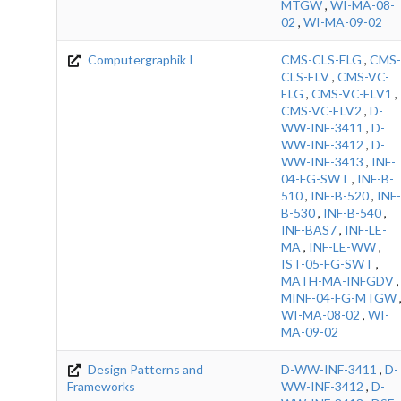
MTGW
,
WI-MA-08-
02
,
WI-MA-09-02
Computergraphik I
CMS-CLS-ELG
,
CMS-
CLS-ELV
,
CMS-VC-
ELG
,
CMS-VC-ELV1
,
CMS-VC-ELV2
,
D-
WW-INF-3411
,
D-
WW-INF-3412
,
D-
WW-INF-3413
,
INF-
04-FG-SWT
,
INF-B-
510
,
INF-B-520
,
INF-
B-530
,
INF-B-540
,
INF-BAS7
,
INF-LE-
MA
,
INF-LE-WW
,
IST-05-FG-SWT
,
MATH-MA-INFGDV
,
MINF-04-FG-MTGW
WI-MA-08-02
,
WI-
MA-09-02
Design Patterns and
D-WW-INF-3411
,
D-
Frameworks
WW-INF-3412
,
D-