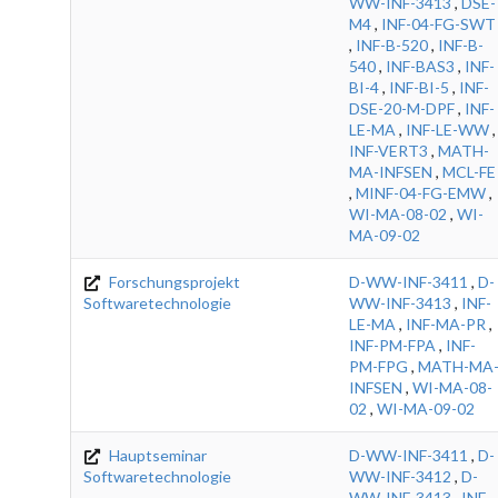
WW-INF-3413
,
DSE-
M4
,
INF-04-FG-SWT
,
INF-B-520
,
INF-B-
540
,
INF-BAS3
,
INF-
BI-4
,
INF-BI-5
,
INF-
DSE-20-M-DPF
,
INF-
LE-MA
,
INF-LE-WW
,
INF-VERT3
,
MATH-
MA-INFSEN
,
MCL-FE
,
MINF-04-FG-EMW
,
WI-MA-08-02
,
WI-
MA-09-02
Forschungsprojekt
D-WW-INF-3411
,
D-
Softwaretechnologie
WW-INF-3413
,
INF-
LE-MA
,
INF-MA-PR
,
INF-PM-FPA
,
INF-
PM-FPG
,
MATH-MA
INFSEN
,
WI-MA-08-
02
,
WI-MA-09-02
Hauptseminar
D-WW-INF-3411
,
D-
Softwaretechnologie
WW-INF-3412
,
D-
WW-INF-3413
,
INF-