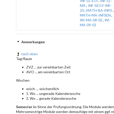
INF-LE-EUI
,
INF-LE-
MA
,
INF-SEGY-INF-
20
,
MATH-BA-INFD
,
MATH-MA-INFSEN
,
WI-MA-08-02
,
WI-
MA-09-02
Anmerkungen
nach oben
Tag/Raum
ZVZ ... zur vereinbarten Zeit
AVO ... am vereinbarten Ort
Wochen
wöch. ... wöchentlich
1. Wo ... ungerade Kalenderwoche
2. Wo ... gerade Kalenderwoche
Semester
im Sinne der Prüfungsordnung. Die Module werden 
Mehrsemestrige Module werden demzufolge mit einem ggf. ni