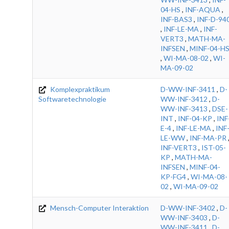
04-HS
,
INF-AQUA
,
INF-BAS3
,
INF-D-94
,
INF-LE-MA
,
INF-
VERT3
,
MATH-MA-
INFSEN
,
MINF-04-H
,
WI-MA-08-02
,
WI-
MA-09-02
Komplexpraktikum
D-WW-INF-3411
,
D-
Softwaretechnologie
WW-INF-3412
,
D-
WW-INF-3413
,
DSE-
INT
,
INF-04-KP
,
INF
E-4
,
INF-LE-MA
,
INF
LE-WW
,
INF-MA-PR
INF-VERT3
,
IST-05-
KP
,
MATH-MA-
INFSEN
,
MINF-04-
KP-FG4
,
WI-MA-08-
02
,
WI-MA-09-02
Mensch-Computer Interaktion
D-WW-INF-3402
,
D-
WW-INF-3403
,
D-
WW-INF-3411
,
D-