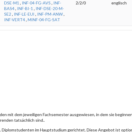
DSE-M1
,
INF-04-FG-AVS
,
INF-
2/2/0
englisch
BAS4
,
INF-BI-1
,
INF-DSE-20-M-
SE2
,
INF-LE-EUI
,
INF-PM-ANW
,
INF-VERT4
,
MINF-04-FG-SAT
den mit dem jeweiligen Fachsemester ausgewiesen, in dem sie beginn
enden tatsächlich sind..
. Diplomstudenten im Hauptstudium gerichtet. Diese Angebot ist optio