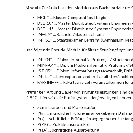
Module
Zusätzlich zu den Modulen aus Bachelor/Master/D
MCL-* ... Master Computational Logic
DSE-10* ... Master Distributed Systems Engineerin
DSE-14* ... Master Distributed Systems Engineerin
INF-LA* ... Bachelor/Master Lehramt
INF-SE* ... Staatsexamen Lehramt (Gymnasium, Mitt
und folgende Pseudo-Module für ältere Studiengänge un
INF-04* ... Diplom Informatik, Prüfungs-/ Studieno
MINF-04* ... Diplom Medieninformatik, Prüfungs-/ 
IST-05* ... Diplom Informationssystemtechnik, Pr
INF-LE* ... Lehrexport an andere Fakultäten/Fachbe
FAK-INF-FF ... Fakultative Lehrveranstaltungen für a
Prüfungen
Art und Dauer von Prüfungsleistungen sind d
D-940 - hier wird die Prüfungsform der jeweiligen Lehrve
Seminararbeit und Präsentation
P(m) ... mündliche Prüfung im angegebenen Umfang
P(s) ... schriftliche Prüfung im angegebenen Umfang
P(PP) ... Praktikumsprotokoll
P(sA) ... schriftliche Ausarbeitung