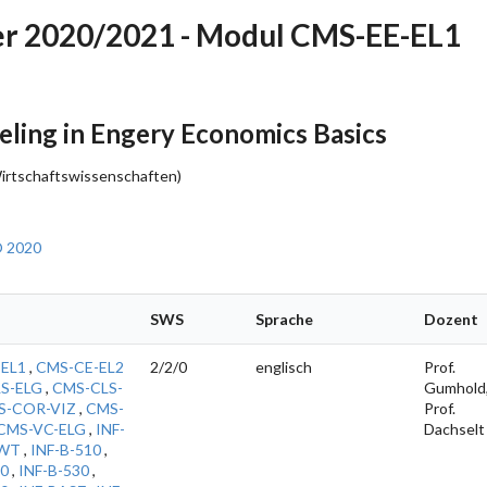
r 2020/2021 - Modul CMS-EE-EL1
ing in Engery Economics Basics
Wirtschaftswissenschaften)
O 2020
SWS
Sprache
Dozent
EL1
,
CMS-CE-EL2
2/2/0
englisch
Prof.
S-ELG
,
CMS-CLS-
Gumhold
S-COR-VIZ
,
CMS-
Prof.
CMS-VC-ELG
,
INF-
Dachselt
SWT
,
INF-B-510
,
20
,
INF-B-530
,