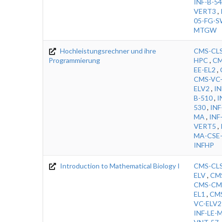
INF-B-5
VERT3
,
05-FG-
MTGW
Hochleistungsrechner und ihre
CMS-CLS
Programmierung
HPC
,
CM
EE-EL2
,
CMS-VC
ELV2
,
IN
B-510
,
I
530
,
INF
MA
,
INF
VERT5
,
MA-CSE
INFHP
Introduction to Mathematical Biology I
CMS-CL
ELV
,
CM
CMS-CM
EL1
,
CMS
VC-ELV2
INF-LE-