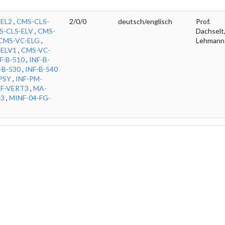
EL2
,
CMS-CLS-
2/0/0
deutsch/englisch
Prof.
S-CLS-ELV
,
CMS-
Dachselt,
CMS-VC-ELG
,
Lehmann
-ELV1
,
CMS-VC-
F-B-510
,
INF-B-
-B-530
,
INF-B-540
PSY
,
INF-PM-
NF-VERT3
,
MA-
13
,
MINF-04-FG-