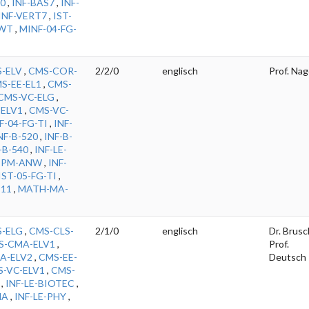
40
,
INF-BAS7
,
INF-
INF-VERT7
,
IST-
SWT
,
MINF-04-FG-
-ELV
,
CMS-COR-
2/2/0
englisch
Prof. Nag
S-EE-EL1
,
CMS-
CMS-VC-ELG
,
-ELV1
,
CMS-VC-
F-04-FG-TI
,
INF-
NF-B-520
,
INF-B-
-B-540
,
INF-LE-
-PM-ANW
,
INF-
IST-05-FG-TI
,
-11
,
MATH-MA-
S-ELG
,
CMS-CLS-
2/1/0
englisch
Dr. Brusc
S-CMA-ELV1
,
Prof.
A-ELV2
,
CMS-EE-
Deutsch
-VC-ELV1
,
CMS-
,
INF-LE-BIOTEC
,
MA
,
INF-LE-PHY
,