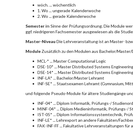
wöch. ... wöchentlich
1. Wo ... ungerade Kalenderwoche
2. Wo ... gerade Kalenderwoche
Semester
im Sinne der Prüfungsordnung. Die Module wer
ggf. niedrigeren Fachsemester ausgewiesen als die Studier
Master-Niveau
Die Lehrveranstaltung ist an Master- bzw
Module
Zusätzlich zu den Modulen aus Bachelor/Master/D
MCL-* ... Master Computational Logic
DSE-10* ... Master Distributed Systems Engineerin
DSE-14* ... Master Distributed Systems Engineerin
INF-LA* ... Bachelor/Master Lehramt
INF-SE* ... Staatsexamen Lehramt (Gymnasium, Mitt
und folgende Pseudo-Module für ältere Studiengänge un
INF-04* ... Diplom Informatik, Prüfungs-/ Studieno
MINF-04* ... Diplom Medieninformatik, Prüfungs-/ 
IST-05* ... Diplom Informationssystemtechnik, Pr
INF-LE* ... Lehrexport an andere Fakultäten/Fachbe
FAK-INF-FF ... Fakultative Lehrveranstaltungen für a