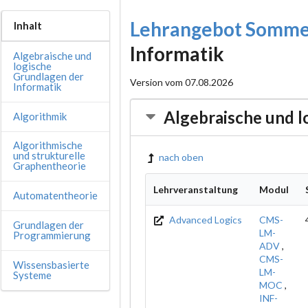
Lehrangebot Somme
Inhalt
Informatik
Algebraische und
logische
Grundlagen der
Version vom 07.08.2026
Informatik
Algebraische und l
Algorithmik
Algorithmische
und strukturelle
nach oben
Graphentheorie
Lehrveranstaltung
Modul
Automatentheorie
Advanced Logics
CMS-
Grundlagen der
LM-
Programmierung
ADV
,
CMS-
Wissensbasierte
LM-
Systeme
MOC
,
INF-