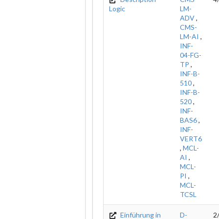
Logic
LM-
ADV
,
CMS-
LM-AI
,
INF-
04-FG-
TP
,
INF-B-
510
,
INF-B-
520
,
INF-
BAS6
,
INF-
VERT6
,
MCL-
AI
,
MCL-
PI
,
MCL-
TCSL
Einführung in
D-
2