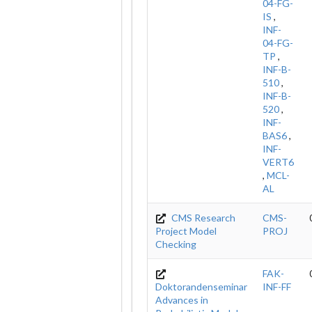
04-FG-
IS
,
INF-
04-FG-
TP
,
INF-B-
510
,
INF-B-
520
,
INF-
BAS6
,
INF-
VERT6
,
MCL-
AL
CMS Research
CMS-
Project Model
PROJ
Checking
FAK-
Doktorandenseminar
INF-FF
Advances in