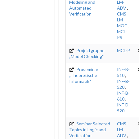
Modeling and
LM-
Automated
ADV
,
Verification
CMS-
LM-
MOC
,
MCL-
PS
Projektgruppe
MCL-P
„Model Checking“
Proseminar
INF-B-
„Theoretische
510
,
Informatik“
INF-B-
520
,
INF-B-
610
,
INF-D-
520
Seminar Selected
CMS-
Topics in Logic and
LM-
Verification
ADV
,