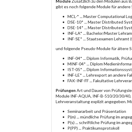
Module
Zusätzlich zu den Modulen aus B
gibt es noch folgende Module für andere
MCL-* ... Master Computational Log
DSE-10* ... Master Distributed Sy
DSE-14* ... Master Distributed Sy
INF-LA* ... Bachelor/Master Lehram
INF-SE* ... Staatsexamen Lehramt 
und folgende Pseudo-Module für ältere 
INF-04* ... Diplom Informatik, Prü
MINF-04* ... Diplom Medieninforma
IST-05* ... Diplom Informationssy
INF-LE* ... Lehrexport an andere F
FAK-INF-FF ... Fakultative Lehrvera
Prüfungen
Art und Dauer von Prüfungsle
Module INF-AQUA, INF-B-510/20/30/40, IN
Lehrveranstaltung explizit angegeben. M
Seminararbeit und Präsentation
P(m) ... mündliche Prüfung im an
P(s) ... schriftliche Prüfung im a
P(PP) ... Praktikumsprotokoll