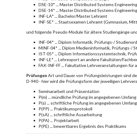
DSE-10* ... Master Distributed Systems Engineerin
DSE-14* ... Master Distributed Systems Engineerin
INF-LA* ... Bachelor/Master Lehramt
INF-SE* ... Staatsexamen Lehramt (Gymnasium, Mitt
und folgende Pseudo-Module für ältere Studiengänge un
INF-04* ... Diplom Informatik, Prüfungs-/ Studieno
MINF-04* ... Diplom Medieninformatik, Prüfungs-/ 
IST-05* ... Diplom Informationssystemtechnik, Pr
INF-LE* ... Lehrexport an andere Fakultäten/Fachbe
FAK-INF-FF ... Fakultative Lehrveranstaltungen für a
Prüfungen
Art und Dauer von Prüfungsleistungen sind d
D-940 - hier wird die Prüfungsform der jeweiligen Lehrve
Seminararbeit und Präsentation
P(m) ... mündliche Prüfung im angegebenen Umfang
P(s) ... schriftliche Prüfung im angegebenen Umfang
P(PP) ... Praktikumsprotokoll
P(sA) ... schriftliche Ausarbeitung
P(PA) ... Projektarbeit
P(PE) ... bewertbares Ergebnis des Praktikums