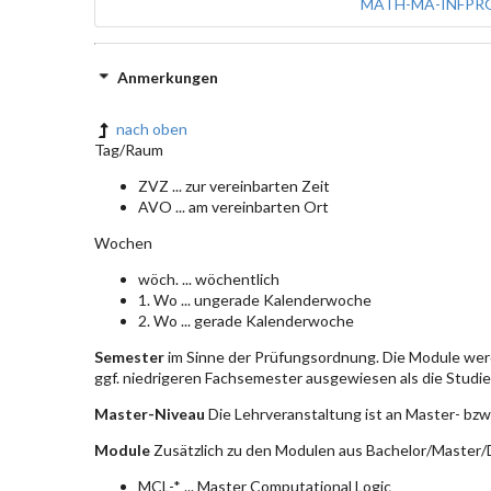
MATH-MA-INFPR
Anmerkungen
nach oben
Tag/Raum
ZVZ ... zur vereinbarten Zeit
AVO ... am vereinbarten Ort
Wochen
wöch. ... wöchentlich
1. Wo ... ungerade Kalenderwoche
2. Wo ... gerade Kalenderwoche
Semester
im Sinne der Prüfungsordnung. Die Module wer
ggf. niedrigeren Fachsemester ausgewiesen als die Studier
Master-Niveau
Die Lehrveranstaltung ist an Master- bzw
Module
Zusätzlich zu den Modulen aus Bachelor/Master/D
MCL-* ... Master Computational Logic