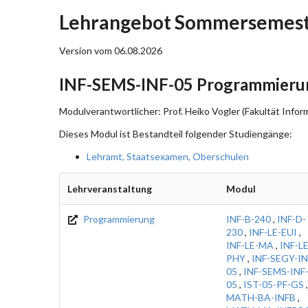
Lehrangebot Sommersemeste
Version vom 06.08.2026
INF-SEMS-INF-05 Programmieru
Modulverantwortlicher: Prof. Heiko Vogler (Fakultät Inform
Dieses Modul ist Bestandteil folgender Studiengänge:
Lehramt, Staatsexamen, Oberschulen
Lehrveranstaltung
Modul
Programmierung
INF-B-240
,
INF-D-
230
,
INF-LE-EUI
,
INF-LE-MA
,
INF-LE
PHY
,
INF-SEGY-IN
05
,
INF-SEMS-INF
05
,
IST-05-PF-GS
,
MATH-BA-INFB
,