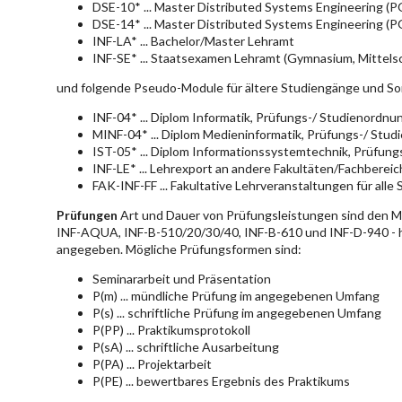
DSE-10* ... Master Distributed Systems Engineering (
DSE-14* ... Master Distributed Systems Engineering (
INF-LA* ... Bachelor/Master Lehramt
INF-SE* ... Staatsexamen Lehramt (Gymnasium, Mittelsc
und folgende Pseudo-Module für ältere Studiengänge und So
INF-04* ... Diplom Informatik, Prüfungs-/ Studienordn
MINF-04* ... Diplom Medieninformatik, Prüfungs-/ Stu
IST-05* ... Diplom Informationssystemtechnik, Prüfun
INF-LE* ... Lehrexport an andere Fakultäten/Fachberei
FAK-INF-FF ... Fakultative Lehrveranstaltungen für alle
Prüfungen
Art und Dauer von Prüfungsleistungen sind den 
INF-AQUA, INF-B-510/20/30/40, INF-B-610 und INF-D-940 - hie
angegeben. Mögliche Prüfungsformen sind:
Seminararbeit und Präsentation
P(m) ... mündliche Prüfung im angegebenen Umfang
P(s) ... schriftliche Prüfung im angegebenen Umfang
P(PP) ... Praktikumsprotokoll
P(sA) ... schriftliche Ausarbeitung
P(PA) ... Projektarbeit
P(PE) ... bewertbares Ergebnis des Praktikums