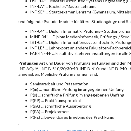
DSE-14* ... Master Distributed Systems Engineering (
INF-LA* ... Bachelor/Master Lehramt
INF-SE* ... Staatsexamen Lehramt (Gymnasium, Mittelsc
und folgende Pseudo-Module für ältere Studiengänge und So
INF-04* ... Diplom Informatik, Prüfungs-/ Studienordn
MINF-04* ... Diplom Medieninformatik, Prüfungs-/ Stu
IST-05* ... Diplom Informationssystemtechnik, Prüfun
INF-LE* ... Lehrexport an andere Fakultäten/Fachberei
FAK-INF-FF ... Fakultative Lehrveranstaltungen für alle
Prüfungen
Art und Dauer von Prüfungsleistungen sind den 
INF-AQUA, INF-B-510/20/30/40, INF-B-610 und INF-D-940 - hie
angegeben. Mögliche Prüfungsformen sind:
Seminararbeit und Präsentation
P(m) ... mündliche Prüfung im angegebenen Umfang
P(s) ... schriftliche Prüfung im angegebenen Umfang
P(PP) ... Praktikumsprotokoll
P(sA) ... schriftliche Ausarbeitung
P(PA) ... Projektarbeit
P(PE) ... bewertbares Ergebnis des Praktikums