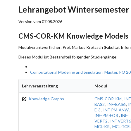
Lehrangebot Wintersemester
Version vom 07.08.2026
CMS-COR-KM Knowledge Models
Modulverantwortlicher: Prof. Markus Krötzsch (Fakultät Infor
Dieses Modul ist Bestandteil folgender Studiengänge:
Computational Modeling and Simulation, Master, PO 2
Lehrveranstaltung
Modul
Knowledge Graphs
CMS-COR-KM
,
INF
BAS2
,
INF-BAS6
,
I
E-3
,
INF-PM-ANW
,
INF-PM-FOR
,
INF-
VERT2
,
INF-VERT6
MCL-KR
,
MCL-TCS