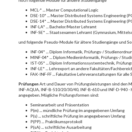
noch folgende Module für andere Studiengänge
MCL-* ... Master Computational Logic
DSE-10* ... Master Distributed Systems Engineering (
DSE-14* ... Master Distributed Systems Engineering (
INF-LA* ... Bachelor/Master Lehramt
INF-SE* ... Staatsexamen Lehramt (Gymnasium, Mittelsc
und folgende Pseudo-Module für ältere Studiengänge und So
INF-04* ... Diplom Informatik, Prüfungs-/ Studienordn
MINF-04* ... Diplom Medieninformatik, Prüfungs-/ Stu
IST-05* ... Diplom Informationssystemtechnik, Prüfun
INF-LE* ... Lehrexport an andere Fakultäten/Fachberei
FAK-INF-FF ... Fakultative Lehrveranstaltungen für alle
Prüfungen
Art und Dauer von Prüfungsleistungen sind den 
INF-AQUA, INF-B-510/20/30/40, INF-B-610 und INF-D-940 - hie
angegeben. Mögliche Prüfungsformen sind:
Seminararbeit und Präsentation
P(m) ... mündliche Prüfung im angegebenen Umfang
P(s) ... schriftliche Prüfung im angegebenen Umfang
P(PP) ... Praktikumsprotokoll
P(sA) ... schriftliche Ausarbeitung