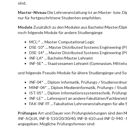
sind..
Master-Niveau
Die Lehrveranstaltung ist an Master- bzw. D
nur für fortgeschrittene Studenten empfohlen.
Module
Zusätzlich zu den Modulen aus Bachelor/Master/Dipl
noch folgende Module für andere Studiengänge
MCL-* ... Master Computational Logic
DSE-10* ... Master Distributed Systems Engineering (
DSE-14* ... Master Distributed Systems Engineering (
INF-LA* ... Bachelor/Master Lehramt
INF-SE* ... Staatsexamen Lehramt (Gymnasium, Mittelsc
und folgende Pseudo-Module für ältere Studiengänge und So
INF-04* ... Diplom Informatik, Prüfungs-/ Studienordn
MINF-04* ... Diplom Medieninformatik, Prüfungs-/ Stu
IST-05* ... Diplom Informationssystemtechnik, Prüfun
INF-LE* ... Lehrexport an andere Fakultäten/Fachberei
FAK-INF-FF ... Fakultative Lehrveranstaltungen für alle
Prüfungen
Art und Dauer von Prüfungsleistungen sind den 
INF-AQUA, INF-B-510/20/30/40, INF-B-610 und INF-D-940 - hie
angegeben. Mögliche Prüfungsformen sind: