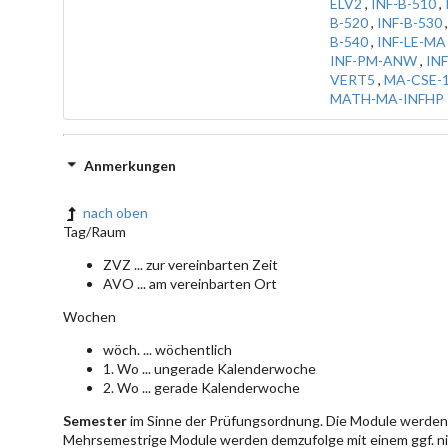
ELV2
,
INF-B-510
,
B-520
,
INF-B-530
B-540
,
INF-LE-MA
INF-PM-ANW
,
INF
VERT5
,
MA-CSE-
MATH-MA-INFHP
Anmerkungen
nach oben
Tag/Raum
ZVZ ... zur vereinbarten Zeit
AVO ... am vereinbarten Ort
Wochen
wöch. ... wöchentlich
1. Wo ... ungerade Kalenderwoche
2. Wo ... gerade Kalenderwoche
Semester
im Sinne der Prüfungsordnung. Die Module werden 
Mehrsemestrige Module werden demzufolge mit einem ggf. ni