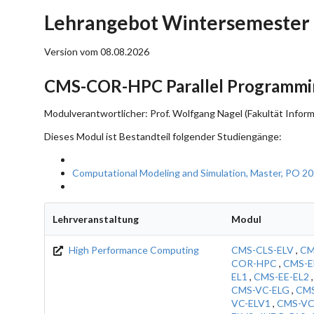
Lehrangebot Wintersemester
Version vom 08.08.2026
CMS-COR-HPC Parallel Programmi
Modulverantwortlicher: Prof. Wolfgang Nagel (Fakultät Inform
Dieses Modul ist Bestandteil folgender Studiengänge:
Computational Modeling and Simulation, Master, PO 2
Lehrveranstaltung
Modul
High Performance Computing
CMS-CLS-ELV
,
CM
COR-HPC
,
CMS-E
EL1
,
CMS-EE-EL2
,
CMS-VC-ELG
,
CM
VC-ELV1
,
CMS-VC