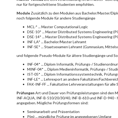
nur für fortgeschrittene Studenten empfohlen.
Module
Zusätzlich zu den Modulen aus Bachelor/Master/Dipl
noch folgende Module für andere Studiengänge
MCL-* ... Master Computational Logic
DSE-10* ... Master Distributed Systems Engineering (
DSE-14* ... Master Distributed Systems Engineering (
INF-LA* ... Bachelor/Master Lehramt
INF-SE* ... Staatsexamen Lehramt (Gymnasium, Mittelsc
und folgende Pseudo-Module für ältere Studiengänge und So
INF-04* ... Diplom Informatik, Prüfungs-/ Studienordn
MINF-04* ... Diplom Medieninformatik, Prüfungs-/ Stu
IST-05* ... Diplom Informationssystemtechnik, Prüfun
INF-LE* ... Lehrexport an andere Fakultäten/Fachberei
FAK-INF-FF ... Fakultative Lehrveranstaltungen für alle
Prüfungen
Art und Dauer von Prüfungsleistungen sind den 
INF-AQUA, INF-B-510/20/30/40, INF-B-610 und INF-D-940 - hie
angegeben. Mögliche Prüfungsformen sind:
Seminararbeit und Präsentation
P(m) ... mündliche Prüfung im angegebenen Umfang