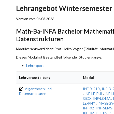
Lehrangebot Wintersemester 
Version vom 06.08.2026
Math-Ba-INFA Bachelor Mathemati
Datenstrukturen
Modulverantwortlicher: Prof. Heiko Vogler (Fakultät Informati
Dieses Modul ist Bestandteil folgender Studiengänge:
Lehrexport
Lehrveranstaltung
Modul
Algorithmen und
INF-B-210
,
INF-D-
Datenstrukturen
,
INF-LE-EUI
,
INF-L
GEO
,
INF-LE-MA
,
LE-PHY
,
INF-SEGY
INF-02
,
INF-SEMS-
INF-02
,
IST-05-PF