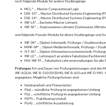
noch folgende Module für andere Studiengänge
MCL-* ... Master Computational Logic
DSE-10* ... Master Distributed Systems Engineering (
DSE-14* ... Master Distributed Systems Engineering (
INF-LA* ... Bachelor/Master Lehramt
INF-SE* ... Staatsexamen Lehramt (Gymnasium, Mittelsc
und folgende Pseudo-Module für ältere Studiengänge und So
INF-04* ... Diplom Informatik, Prüfungs-/ Studienordn
MINF-04* ... Diplom Medieninformatik, Prüfungs-/ Stu
IST-05* ... Diplom Informationssystemtechnik, Prüfun
INF-LE* ... Lehrexport an andere Fakultäten/Fachberei
FAK-INF-FF ... Fakultative Lehrveranstaltungen für alle
Prüfungen
Art und Dauer von Prüfungsleistungen sind den 
INF-AQUA, INF-B-510/20/30/40, INF-B-610 und INF-D-940 - hie
angegeben. Mögliche Prüfungsformen sind:
Seminararbeit und Präsentation
P(m) ... mündliche Prüfung im angegebenen Umfang
P(s) ... schriftliche Prüfung im angegebenen Umfang
P(PP) ... Praktikumsprotokoll
P(sA) ... schriftliche Ausarbeitung