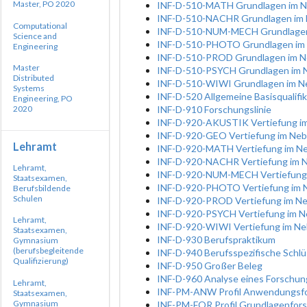
Master, PO 2020
INF-D-510-MATH Grundlagen im N
INF-D-510-NACHR Grundlagen im N
Computational
INF-D-510-NUM-MECH Grundlagen 
Science and
INF-D-510-PHOTO Grundlagen im 
Engineering
INF-D-510-PROD Grundlagen im Neb
Master
INF-D-510-PSYCH Grundlagen im N
Distributed
INF-D-510-WIWI Grundlagen im Ne
Systems
INF-D-520 Allgemeine Basisqualifik
Engineering, PO
2020
INF-D-910 Forschungslinie
INF-D-920-AKUSTIK Vertiefung im
INF-D-920-GEO Vertiefung im Nebe
Lehramt
INF-D-920-MATH Vertiefung im Ne
INF-D-920-NACHR Vertiefung im N
Lehramt,
INF-D-920-NUM-MECH Vertiefung 
Staatsexamen,
INF-D-920-PHOTO Vertiefung im 
Berufsbildende
Schulen
INF-D-920-PROD Vertiefung im Neb
INF-D-920-PSYCH Vertiefung im N
Lehramt,
INF-D-920-WIWI Vertiefung im Ne
Staatsexamen,
INF-D-930 Berufspraktikum
Gymnasium
(berufsbegleitende
INF-D-940 Berufsspezifische Sch
Qualifizierung)
INF-D-950 Großer Beleg
INF-D-960 Analyse eines Forschu
Lehramt,
INF-PM-ANW Profil Anwendungsfor
Staatsexamen,
Gymnasium
INF-PM-FOR Profil Grundlagenforsc