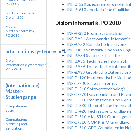
INF-B-520 Spezialisierung in der In
PO 2009
INF-B-610 Überfachliche Qualifikat
Medieninformatik,
Diplom 2004
Diplom Informatik, PO 2010
Master
Medieninformatik,
INF-B-330 Rechnerarchitektur
PO 2010
INF-BAS1 Angewandte Informatik
INF-BAS2 Künstliche Intelligenz
INF-BAS3 Software- und Web-Engi
Informationssystemtechnik
INF-BAS4 Systemarchitektur
Diplom
INF-BAS5 Technische Informatik
Informationssystemtechnik,
INF-BAS6 Theoretische Informatik
PO ab 2010
INF-BAS7 Graphische Datenverarb
INF-D-120 Mathematische Methode
INF-D-230 Programmierung
(Internationale)
INF-D-240 Softwaretechnologie
Master-
INF-D-270 Datenbanken und Rech
Studiengänge
INF-D-310 Informations- und Kodi
INF-D-330 Theoretische Informati
Computational
Logic
INF-D-420 Technische Grundlagen
INF-D-510-AKUSTIK Grundlagen im
Computational
INF-D-510-COMP-BIO Grundlagen i
Modeling and
INF-D-510-GEO Grundlagen im Neb
Simulation,