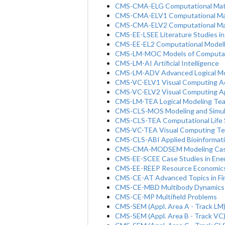
CMS-CMA-ELG Computational Math
CMS-CMA-ELV1 Computational Ma
CMS-CMA-ELV2 Computational Mat
CMS-EE-LSEE Literature Studies i
CMS-EE-EL2 Computational Modell
CMS-LM-MOC Models of Computa
CMS-LM-AI Artificial Intelligence
CMS-LM-ADV Advanced Logical Mo
CMS-VC-ELV1 Visual Computing A
CMS-VC-ELV2 Visual Computing Ap
CMS-LM-TEA Logical Modeling Te
CMS-CLS-MOS Modeling and Simula
CMS-CLS-TEA Computational Life 
CMS-VC-TEA Visual Computing Te
CMS-CLS-ABI Applied Bioinformat
CMS-CMA-MODSEM Modeling Case
CMS-EE-SCEE Case Studies in Ene
CMS-EE-REEP Resource Economics 
CMS-CE-AT Advanced Topics in Fin
CMS-CE-MBD Multibody Dynamics
CMS-CE-MP Multifield Problems
CMS-SEM (Appl. Area A - Track LM)
CMS-SEM (Appl. Area B - Track VC)