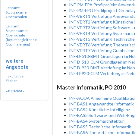
INF-PM-FPA Profilprojekt Anwendu
Lehramt,
INF-PM-FPG Profilprojekt Grundlag
Staatsexamen,
INF-VERT1 Vertiefung Angewandte
Oberschulen
INF-VERT2 Vertiefung Künstliche I
Lehramt,
INF-VERT3 Vertiefung Software- 
Staatsexamen,
INF-VERT4 Vertiefung Systemarch
Oberschule
INF-VERT5 Vertiefung Technische 
(berufsbegleitende
Qualifizierung)
INF-VERT6 Vertiefung Theoretisch
INF-VERT7 Vertiefung Graphische
INF-D-510-BMT Grundlagen im Neb
weitere
INF-D-510-CLM Grundlagen im Neb
Angebote
INF-D-920-BMT Vertiefung im Nebe
INF-D-920-CLM Vertiefung im Nebe
Fakultative
Fächer
Master Informatik, PO 2010
Lehrexport
INF-AQUA Allgemeine Qualifikation
INF-BAS1 Angewandte Informatik
INF-BAS2 Künstliche Intelligenz
INF-BAS3 Software- und Web-Engi
INF-BAS4 Systemarchitektur
INF-BAS5 Technische Informatik
INF-BAS6 Theoretische Informatik