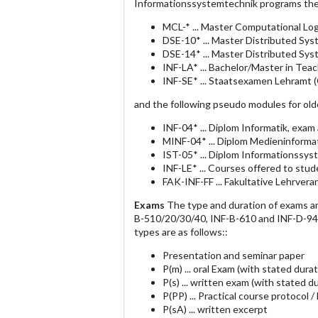
Informationssystemtechnik programs the 
MCL-* ... Master Computational Log
DSE-10* ... Master Distributed Sy
DSE-14* ... Master Distributed Sy
INF-LA* ... Bachelor/Master in Te
INF-SE* ... Staatsexamen Lehramt 
and the following pseudo modules for ol
INF-04* ... Diplom Informatik, exam
MINF-04* ... Diplom Medieninformat
IST-05* ... Diplom Informationssys
INF-LE* ... Courses offered to stu
FAK-INF-FF ... Fakultative Lehrvera
Exams
The type and duration of exams a
B-510/20/30/40, INF-B-610 and INF-D-940 
types are as follows::
Presentation and seminar paper
P(m) ... oral Exam (with stated durat
P(s) ... written exam (with stated d
P(PP) ... Practical course protocol /
P(sA) ... written excerpt