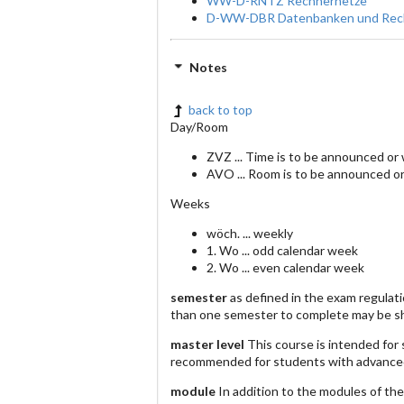
WW-D-RNTZ Rechnernetze
D-WW-DBR Datenbanken und Rec
Notes
back to top
Day/Room
ZVZ ... Time is to be announced or
AVO ... Room is to be announced o
Weeks
wöch. ... weekly
1. Wo ... odd calendar week
2. Wo ... even calendar week
semester
as defined in the exam regulat
than one semester to complete may be sh
master level
This course is intended for 
recommended for students with advance
module
In addition to the modules of th