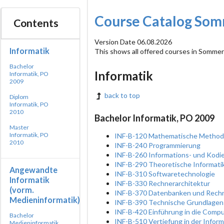
Course Catalog So
Contents
Version Date 06.08.2026
Informatik
This shows all offered courses in Somm
Bachelor
Informatik
Informatik, PO
2009
back to top
Diplom
Informatik, PO
2010
Bachelor Informatik, PO 2009
Master
Informatik, PO
INF-B-120 Mathematische Methode
2010
INF-B-240 Programmierung
INF-B-260 Informations- und Kodi
INF-B-290 Theoretische Informatik
Angewandte
INF-B-310 Softwaretechnologie
Informatik
INF-B-330 Rechnerarchitektur
(vorm.
INF-B-370 Datenbanken und Rech
Medieninformatik)
INF-B-390 Technische Grundlagen
INF-B-420 Einführung in die Comp
Bachelor
INF-B-510 Vertiefung in der Inform
Medieninformatik,