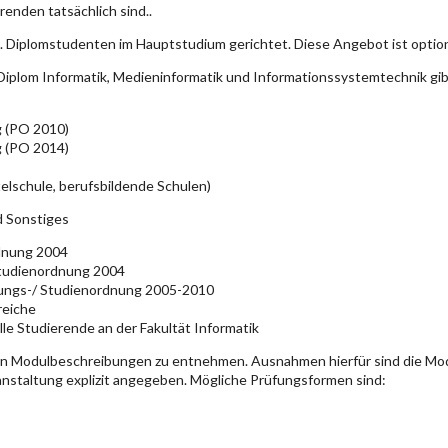
enden tatsächlich sind..
. Diplomstudenten im Hauptstudium gerichtet. Diese Angebot ist optio
iplom Informatik, Medieninformatik und Informationssystemtechnik gi
g (PO 2010)
g (PO 2014)
elschule, berufsbildende Schulen)
d Sonstiges
rdnung 2004
Studienordnung 2004
üfungs-/ Studienordnung 2005-2010
reiche
lle Studierende an der Fakultät Informatik
en Modulbeschreibungen zu entnehmen. Ausnahmen hierfür sind die Mo
ranstaltung explizit angegeben. Mögliche Prüfungsformen sind: