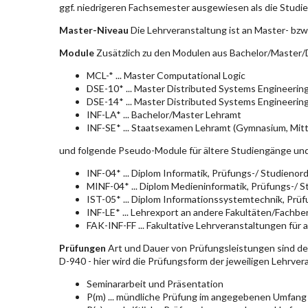
ggf. niedrigeren Fachsemester ausgewiesen als die Studier
Master-Niveau
Die Lehrveranstaltung ist an Master- bzw
Module
Zusätzlich zu den Modulen aus Bachelor/Master/D
MCL-* ... Master Computational Logic
DSE-10* ... Master Distributed Systems Engineerin
DSE-14* ... Master Distributed Systems Engineerin
INF-LA* ... Bachelor/Master Lehramt
INF-SE* ... Staatsexamen Lehramt (Gymnasium, Mitt
und folgende Pseudo-Module für ältere Studiengänge un
INF-04* ... Diplom Informatik, Prüfungs-/ Studieno
MINF-04* ... Diplom Medieninformatik, Prüfungs-/ 
IST-05* ... Diplom Informationssystemtechnik, Pr
INF-LE* ... Lehrexport an andere Fakultäten/Fachbe
FAK-INF-FF ... Fakultative Lehrveranstaltungen für a
Prüfungen
Art und Dauer von Prüfungsleistungen sind d
D-940 - hier wird die Prüfungsform der jeweiligen Lehrve
Seminararbeit und Präsentation
P(m) ... mündliche Prüfung im angegebenen Umfang