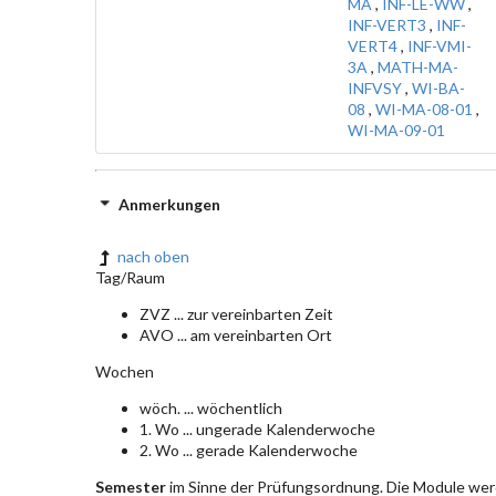
MA
,
INF-LE-WW
,
INF-VERT3
,
INF-
VERT4
,
INF-VMI-
3A
,
MATH-MA-
INFVSY
,
WI-BA-
08
,
WI-MA-08-01
,
WI-MA-09-01
Anmerkungen
nach oben
Tag/Raum
ZVZ ... zur vereinbarten Zeit
AVO ... am vereinbarten Ort
Wochen
wöch. ... wöchentlich
1. Wo ... ungerade Kalenderwoche
2. Wo ... gerade Kalenderwoche
Semester
im Sinne der Prüfungsordnung. Die Module wer