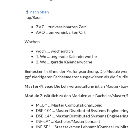
nach oben
Tag/Raum
ZVZ ... zur vereinbarten Zeit
AVO ... am vereinbarten Ort
Wochen
wöch. ... wöchentlich
1. Wo ... ungerade Kalenderwoche
2. Wo ... gerade Kalenderwoche
Semester
im Sinne der Prüfungsordnung. Die Module wer
ggf. niedrigeren Fachsemester ausgewiesen als die Studier
Master-Niveau
Die Lehrveranstaltung ist an Master- bzw
Module
Zusätzlich zu den Modulen aus Bachelor/Master/D
MCL-* ... Master Computational Logic
DSE-10* ... Master Distributed Systems Engineerin
DSE-14* ... Master Distributed Systems Engineerin
INF-LA* ... Bachelor/Master Lehramt
INF-SE* ... Staatsexamen Lehramt (Gymnasium, Mitt