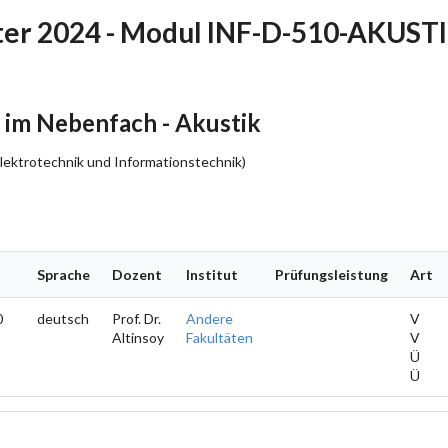
er 2024 - Modul INF-D-510-AKUST
im Nebenfach - Akustik
 Elektrotechnik und Informationstechnik)
Sprache
Dozent
Institut
Prüfungsleistung
Art
0
deutsch
Prof. Dr.
Andere
V
Altinsoy
Fakultäten
V
Ü
Ü