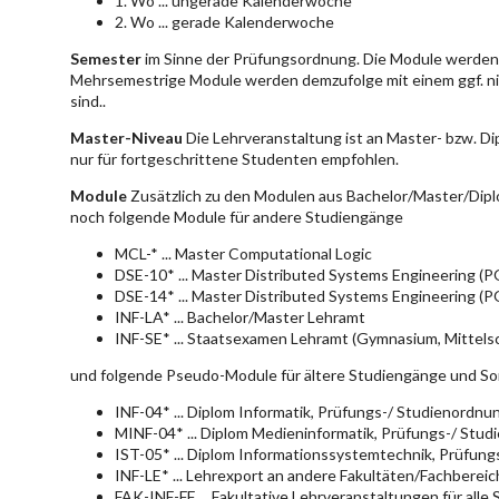
1. Wo ... ungerade Kalenderwoche
2. Wo ... gerade Kalenderwoche
Semester
im Sinne der Prüfungsordnung. Die Module werden 
Mehrsemestrige Module werden demzufolge mit einem ggf. ni
sind..
Master-Niveau
Die Lehrveranstaltung ist an Master- bzw. D
nur für fortgeschrittene Studenten empfohlen.
Module
Zusätzlich zu den Modulen aus Bachelor/Master/Dipl
noch folgende Module für andere Studiengänge
MCL-* ... Master Computational Logic
DSE-10* ... Master Distributed Systems Engineering (
DSE-14* ... Master Distributed Systems Engineering (
INF-LA* ... Bachelor/Master Lehramt
INF-SE* ... Staatsexamen Lehramt (Gymnasium, Mittelsc
und folgende Pseudo-Module für ältere Studiengänge und So
INF-04* ... Diplom Informatik, Prüfungs-/ Studienordn
MINF-04* ... Diplom Medieninformatik, Prüfungs-/ Stu
IST-05* ... Diplom Informationssystemtechnik, Prüfun
INF-LE* ... Lehrexport an andere Fakultäten/Fachberei
FAK-INF-FF ... Fakultative Lehrveranstaltungen für alle