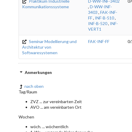
Praktikum Industrielle
D-WW-INF-3402
0/
Kommunikationssysteme
,
D-WW-INF-
3403
,
FAK-INF-
FF
,
INF-B-510
,
INF-B-520
,
INF-
VERT1
Seminar Modellierung und
FAK-INF-FF
0/
Architektur von
Softwaresystemen
Anmerkungen
nach oben
Tag/Raum
ZVZ ... zur vereinbarten Zeit
AVO ... am vereinbarten Ort
Wochen
wöch. ... wöchentlich