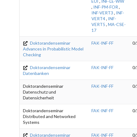
EUI
,
INF-LE-WW
,
INF-PM-FOR
,
INF-VERT3
,
INF-
VERT4
,
INF-
VERT5
,
MA-CSE-
17
Doktorandenseminar
FAK-INF-FF
0/
Advances in Probabilistic Model
Checking
Doktorandenseminar
FAK-INF-FF
0/
Datenbanken
Doktorandenseminar
FAK-INF-FF
0/
Datenschutz und
Datensicherheit
Doktorandenseminar
FAK-INF-FF
0/
Distributed and Networked
Systems
Doktorandenseminar
FAK-INF-FF
0/