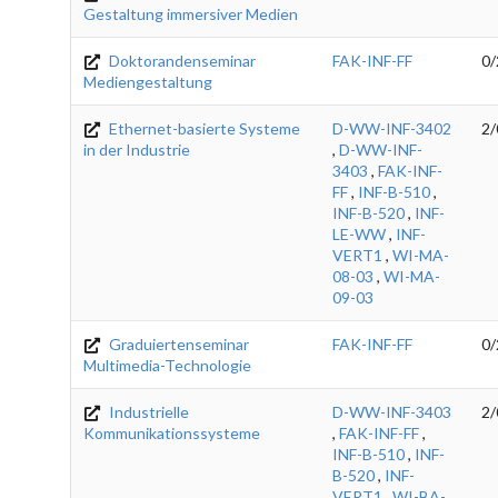
Gestaltung immersiver Medien
Doktorandenseminar
FAK-INF-FF
0/
Mediengestaltung
Ethernet-basierte Systeme
D-WW-INF-3402
2/
in der Industrie
,
D-WW-INF-
3403
,
FAK-INF-
FF
,
INF-B-510
,
INF-B-520
,
INF-
LE-WW
,
INF-
VERT1
,
WI-MA-
08-03
,
WI-MA-
09-03
Graduiertenseminar
FAK-INF-FF
0/
Multimedia-Technologie
Industrielle
D-WW-INF-3403
2/
Kommunikationssysteme
,
FAK-INF-FF
,
INF-B-510
,
INF-
B-520
,
INF-
VERT1
,
WI-BA-