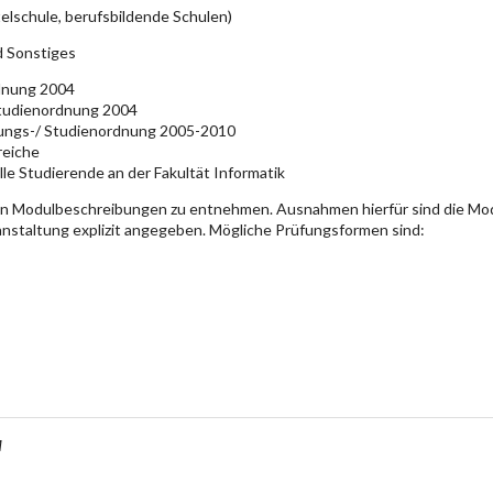
elschule, berufsbildende Schulen)
d Sonstiges
rdnung 2004
Studienordnung 2004
üfungs-/ Studienordnung 2005-2010
reiche
lle Studierende an der Fakultät Informatik
en Modulbeschreibungen zu entnehmen. Ausnahmen hierfür sind die Mo
ranstaltung explizit angegeben. Mögliche Prüfungsformen sind:
M