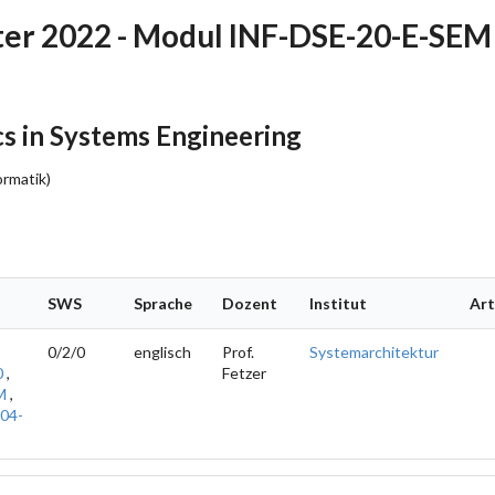
r 2022 - Modul INF-DSE-20-E-SEM
s in Systems Engineering
ormatik)
SWS
Sprache
Dozent
Institut
Art
0/2/0
englisch
Prof.
Systemarchitektur
0
,
Fetzer
M
,
04-