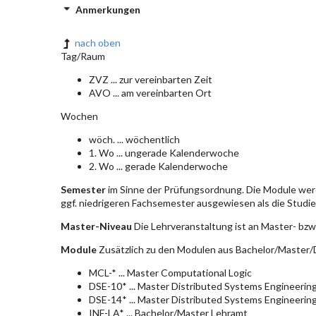
Anmerkungen
nach oben
Tag/Raum
ZVZ ... zur vereinbarten Zeit
AVO ... am vereinbarten Ort
Wochen
wöch. ... wöchentlich
1. Wo ... ungerade Kalenderwoche
2. Wo ... gerade Kalenderwoche
Semester
im Sinne der Prüfungsordnung. Die Module wer
ggf. niedrigeren Fachsemester ausgewiesen als die Studier
Master-Niveau
Die Lehrveranstaltung ist an Master- bzw
Module
Zusätzlich zu den Modulen aus Bachelor/Master/D
MCL-* ... Master Computational Logic
DSE-10* ... Master Distributed Systems Engineerin
DSE-14* ... Master Distributed Systems Engineerin
INF-LA* ... Bachelor/Master Lehramt