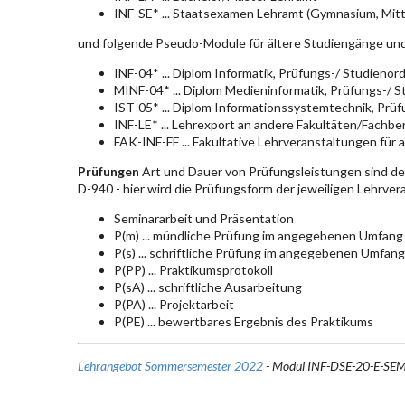
INF-SE* ... Staatsexamen Lehramt (Gymnasium, Mitt
und folgende Pseudo-Module für ältere Studiengänge un
INF-04* ... Diplom Informatik, Prüfungs-/ Studieno
MINF-04* ... Diplom Medieninformatik, Prüfungs-/ 
IST-05* ... Diplom Informationssystemtechnik, Pr
INF-LE* ... Lehrexport an andere Fakultäten/Fachbe
FAK-INF-FF ... Fakultative Lehrveranstaltungen für a
Prüfungen
Art und Dauer von Prüfungsleistungen sind d
D-940 - hier wird die Prüfungsform der jeweiligen Lehrve
Seminararbeit und Präsentation
P(m) ... mündliche Prüfung im angegebenen Umfang
P(s) ... schriftliche Prüfung im angegebenen Umfang
P(PP) ... Praktikumsprotokoll
P(sA) ... schriftliche Ausarbeitung
P(PA) ... Projektarbeit
P(PE) ... bewertbares Ergebnis des Praktikums
Lehrangebot Sommersemester 2022
- Modul INF-DSE-20-E-SE