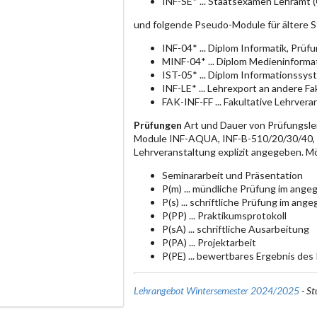
INF-SE* ... Staatsexamen Lehramt 
und folgende Pseudo-Module für ältere 
INF-04* ... Diplom Informatik, Prü
MINF-04* ... Diplom Medieninforma
IST-05* ... Diplom Informationssy
INF-LE* ... Lehrexport an andere F
FAK-INF-FF ... Fakultative Lehrvera
Prüfungen
Art und Dauer von Prüfungsle
Module INF-AQUA, INF-B-510/20/30/40, IN
Lehrveranstaltung explizit angegeben. M
Seminararbeit und Präsentation
P(m) ... mündliche Prüfung im an
P(s) ... schriftliche Prüfung im a
P(PP) ... Praktikumsprotokoll
P(sA) ... schriftliche Ausarbeitung
P(PA) ... Projektarbeit
P(PE) ... bewertbares Ergebnis des
Lehrangebot Wintersemester 2024/2025
- St