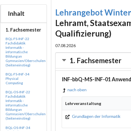
Lehrangebot Winte
Inhalt
Lehramt, Staatsexam
1. Fachsemester
Qualifizierung)
BQL-FS-INF-22
Fachdidaktik
07.08.2026
Informatik -
informatische
Bildung an
1. Fachsemester
Gymnasien/Oberschulen
(Seiteneinstieg)
BQL-FS-INF-34
INF-bbQ-MS-INF-01 Anwen
Physical
Computing
nach oben
BQL-OS-INF-22
Fachdidaktik
Informatik -
Lehrveranstaltung
informatische
Bildung an
Gymnasien/Oberschulen
Grundlagen der Informatik
(Seiteneinstieg)
BQL-OS-INF-34