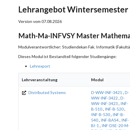
Lehrangebot Wintersemester
Version vom 07.08.2026
Math-Ma-INFVSY Master Mathemati
Modulverantwortlicher: Studiendekan Fak. Informatik (Fakultä
Dieses Modul ist Bestandteil folgender Studiengänge:
Lehrexport
Lehrveranstaltung
Modul
Distributed Systems
D-WW-INF-3421
,
D-
WW-INF-3422
,
D-
WW-INF-3423
,
INF-
B-510
,
INF-B-520
,
INF-B-530
,
INF-B-
540
,
INF-BAS4
,
INF-
BI-1
,
INF-DSE-20-M-