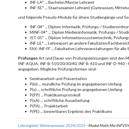
INF-LA* ... Bachelor/Master Lehramt
INF-SE* ... Staatsexamen Lehramt (Gymnasium, Mittelsc
und folgende Pseudo-Module für ältere Studiengänge und So
INF-04* ... Diplom Informatik, Prüfungs-/ Studienordn
MINF-04* ... Diplom Medieninformatik, Prüfungs-/ Stu
IST-05* ... Diplom Informationssystemtechnik, Prüfun
INF-LE* ... Lehrexport an andere Fakultäten/Fachberei
FAK-INF-FF ... Fakultative Lehrveranstaltungen für alle
Prüfungen
Art und Dauer von Prüfungsleistungen sind den 
INF-AQUA, INF-B-510/20/30/40, INF-B-610 und INF-D-940 - hie
angegeben. Mögliche Prüfungsformen sind:
Seminararbeit und Präsentation
P(m) ... mündliche Prüfung im angegebenen Umfang
P(s) ... schriftliche Prüfung im angegebenen Umfang
P(PP) ... Praktikumsprotokoll
P(sA) ... schriftliche Ausarbeitung
P(PA) ... Projektarbeit
P(PE) ... bewertbares Ergebnis des Praktikums
Lehrangebot Wintersemester 2024/2025
- Modul Math-Ma-INFVS