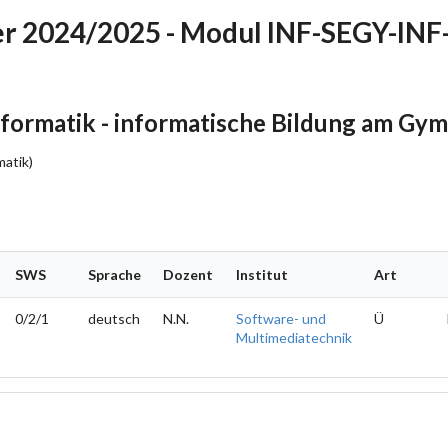
r 2024/2025 - Modul INF-SEGY-INF
formatik - informatische Bildung am Gy
matik)
SWS
Sprache
Dozent
Institut
Art
0/2/1
deutsch
N.N.
Software- und
Ü
Multimediatechnik