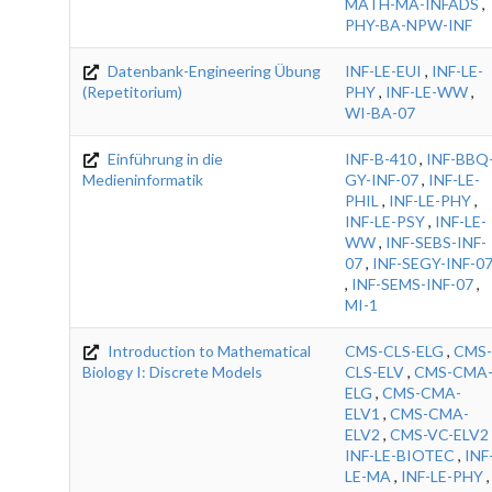
MATH-MA-INFADS
,
PHY-BA-NPW-INF
Datenbank-Engineering Übung
INF-LE-EUI
,
INF-LE-
(Repetitorium)
PHY
,
INF-LE-WW
,
WI-BA-07
Einführung in die
INF-B-410
,
INF-BBQ
Medieninformatik
GY-INF-07
,
INF-LE-
PHIL
,
INF-LE-PHY
,
INF-LE-PSY
,
INF-LE-
WW
,
INF-SEBS-INF-
07
,
INF-SEGY-INF-0
,
INF-SEMS-INF-07
,
MI-1
Introduction to Mathematical
CMS-CLS-ELG
,
CMS-
Biology I: Discrete Models
CLS-ELV
,
CMS-CMA
ELG
,
CMS-CMA-
ELV1
,
CMS-CMA-
ELV2
,
CMS-VC-ELV2
INF-LE-BIOTEC
,
INF
LE-MA
,
INF-LE-PHY
,