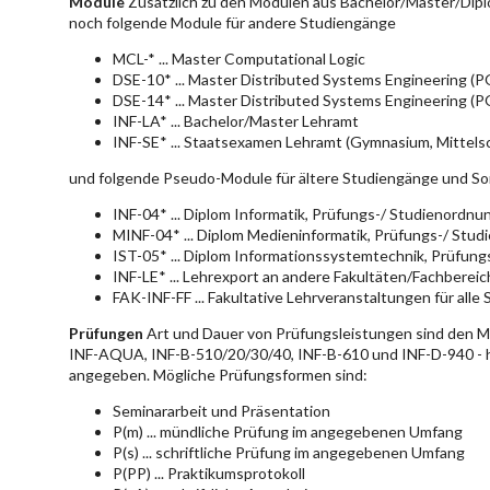
Module
Zusätzlich zu den Modulen aus Bachelor/Master/Dipl
noch folgende Module für andere Studiengänge
MCL-* ... Master Computational Logic
DSE-10* ... Master Distributed Systems Engineering (
DSE-14* ... Master Distributed Systems Engineering (
INF-LA* ... Bachelor/Master Lehramt
INF-SE* ... Staatsexamen Lehramt (Gymnasium, Mittelsc
und folgende Pseudo-Module für ältere Studiengänge und So
INF-04* ... Diplom Informatik, Prüfungs-/ Studienordn
MINF-04* ... Diplom Medieninformatik, Prüfungs-/ Stu
IST-05* ... Diplom Informationssystemtechnik, Prüfun
INF-LE* ... Lehrexport an andere Fakultäten/Fachberei
FAK-INF-FF ... Fakultative Lehrveranstaltungen für alle
Prüfungen
Art und Dauer von Prüfungsleistungen sind den 
INF-AQUA, INF-B-510/20/30/40, INF-B-610 und INF-D-940 - hie
angegeben. Mögliche Prüfungsformen sind:
Seminararbeit und Präsentation
P(m) ... mündliche Prüfung im angegebenen Umfang
P(s) ... schriftliche Prüfung im angegebenen Umfang
P(PP) ... Praktikumsprotokoll