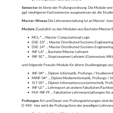
Semester
im Sinne der Prüfungsordnung. Die Module wer
ggf. niedrigeren Fachsemester ausgewiesen als die Studier
Master-Niveau
Die Lehrveranstaltung ist an Master- bzw
Module
Zusätzlich zu den Modulen aus Bachelor/Master/D
MCL-* ... Master Computational Logic
DSE-10* ... Master Distributed Systems Engineerin
DSE-14* ... Master Distributed Systems Engineerin
INF-LA* ... Bachelor/Master Lehramt
INF-SE* ... Staatsexamen Lehramt (Gymnasium, Mitt
und folgende Pseudo-Module für ältere Studiengänge un
INF-04* ... Diplom Informatik, Prüfungs-/ Studieno
MINF-04* ... Diplom Medieninformatik, Prüfungs-/ 
IST-05* ... Diplom Informationssystemtechnik, Pr
INF-LE* ... Lehrexport an andere Fakultäten/Fachbe
FAK-INF-FF ... Fakultative Lehrveranstaltungen für a
Prüfungen
Art und Dauer von Prüfungsleistungen sind d
D-940 - hier wird die Prüfungsform der jeweiligen Lehrve