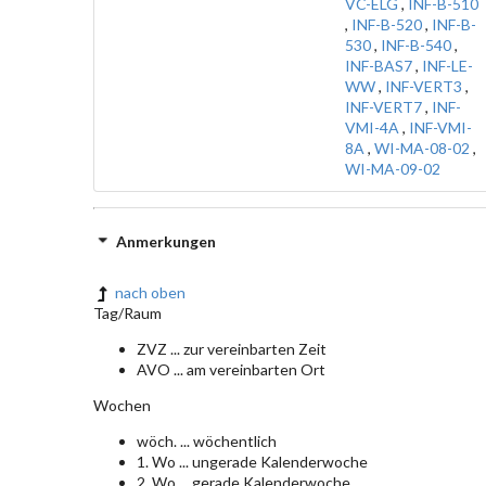
VC-ELG
,
INF-B-510
,
INF-B-520
,
INF-B-
530
,
INF-B-540
,
INF-BAS7
,
INF-LE-
WW
,
INF-VERT3
,
INF-VERT7
,
INF-
VMI-4A
,
INF-VMI-
8A
,
WI-MA-08-02
,
WI-MA-09-02
Anmerkungen
nach oben
Tag/Raum
ZVZ ... zur vereinbarten Zeit
AVO ... am vereinbarten Ort
Wochen
wöch. ... wöchentlich
1. Wo ... ungerade Kalenderwoche
2. Wo ... gerade Kalenderwoche