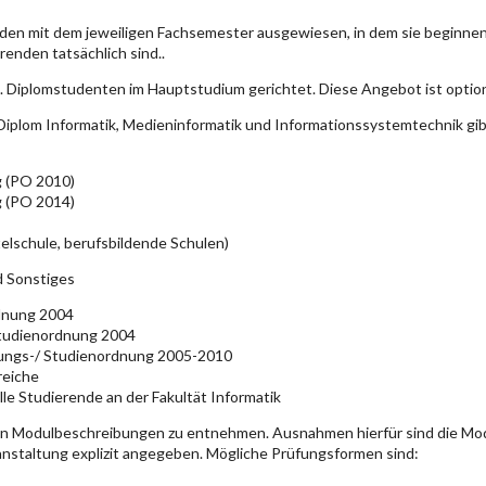
den mit dem jeweiligen Fachsemester ausgewiesen, in dem sie beginn
enden tatsächlich sind..
. Diplomstudenten im Hauptstudium gerichtet. Diese Angebot ist optio
iplom Informatik, Medieninformatik und Informationssystemtechnik gi
g (PO 2010)
g (PO 2014)
elschule, berufsbildende Schulen)
d Sonstiges
rdnung 2004
Studienordnung 2004
üfungs-/ Studienordnung 2005-2010
reiche
lle Studierende an der Fakultät Informatik
en Modulbeschreibungen zu entnehmen. Ausnahmen hierfür sind die Mo
ranstaltung explizit angegeben. Mögliche Prüfungsformen sind: