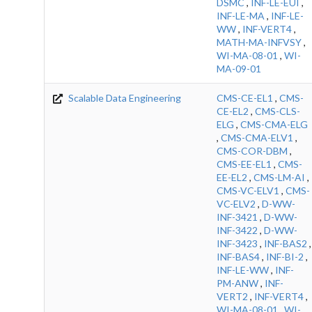
DSMC
,
INF-LE-EUI
,
INF-LE-MA
,
INF-LE-
WW
,
INF-VERT4
,
MATH-MA-INFVSY
,
WI-MA-08-01
,
WI-
MA-09-01
Scalable Data Engineering
CMS-CE-EL1
,
CMS-
CE-EL2
,
CMS-CLS-
ELG
,
CMS-CMA-ELG
,
CMS-CMA-ELV1
,
CMS-COR-DBM
,
CMS-EE-EL1
,
CMS-
EE-EL2
,
CMS-LM-AI
,
CMS-VC-ELV1
,
CMS-
VC-ELV2
,
D-WW-
INF-3421
,
D-WW-
INF-3422
,
D-WW-
INF-3423
,
INF-BAS2
,
INF-BAS4
,
INF-BI-2
,
INF-LE-WW
,
INF-
PM-ANW
,
INF-
VERT2
,
INF-VERT4
,
WI-MA-08-01
,
WI-