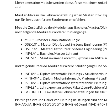
Mehrsemestrige Module werden demzufolge mit einem ggf. ni
sind..
Master-Niveau
Die Lehrveranstaltung ist an Master- bzw. D
nur für fortgeschrittene Studenten empfohlen.
Module
Zusätzlich zu den Modulen aus Bachelor/Master/Dipl
noch folgende Module für andere Studiengänge
MCL-* ... Master Computational Logic
DSE-10* ... Master Distributed Systems Engineering (
DSE-14* ... Master Distributed Systems Engineering (
INF-LA* ... Bachelor/Master Lehramt
INF-SE* ... Staatsexamen Lehramt (Gymnasium, Mittelsc
und folgende Pseudo-Module für ältere Studiengänge und So
INF-04* ... Diplom Informatik, Prüfungs-/ Studienordn
MINF-04* ... Diplom Medieninformatik, Prüfungs-/ Stu
IST-05* ... Diplom Informationssystemtechnik, Prüfun
INF-LE* ... Lehrexport an andere Fakultäten/Fachberei
FAK-INF-FF ... Fakultative Lehrveranstaltungen für alle
Prüfungen
Art und Dauer von Prüfungsleistungen sind den 
INF-AQUA, INF-B-510/20/30/40, INF-B-610 und INF-D-940 - hie