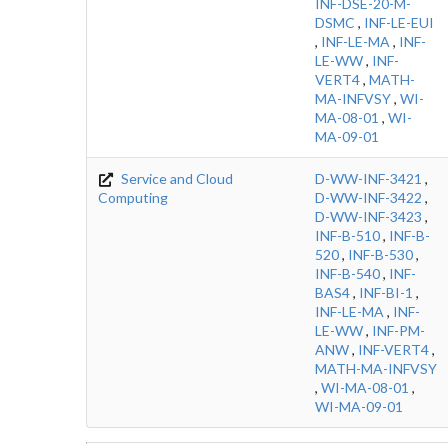
INF-DSE-20-M-
DSMC
,
INF-LE-EUI
,
INF-LE-MA
,
INF-
LE-WW
,
INF-
VERT4
,
MATH-
MA-INFVSY
,
WI-
MA-08-01
,
WI-
MA-09-01
Service and Cloud
D-WW-INF-3421
,
Computing
D-WW-INF-3422
,
D-WW-INF-3423
,
INF-B-510
,
INF-B-
520
,
INF-B-530
,
INF-B-540
,
INF-
BAS4
,
INF-BI-1
,
INF-LE-MA
,
INF-
LE-WW
,
INF-PM-
ANW
,
INF-VERT4
,
MATH-MA-INFVSY
,
WI-MA-08-01
,
WI-MA-09-01