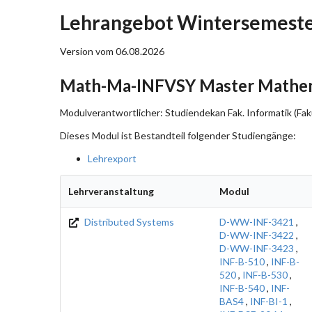
Lehrangebot Wintersemeste
Version vom 06.08.2026
Math-Ma-INFVSY Master Mathema
Modulverantwortlicher: Studiendekan Fak. Informatik (Faku
Dieses Modul ist Bestandteil folgender Studiengänge:
Lehrexport
Lehrveranstaltung
Modul
Distributed Systems
D-WW-INF-3421
,
D-WW-INF-3422
,
D-WW-INF-3423
,
INF-B-510
,
INF-B-
520
,
INF-B-530
,
INF-B-540
,
INF-
BAS4
,
INF-BI-1
,