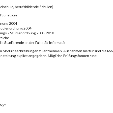
elschule, berufsbildende Schulen)
d Sonstiges
rdnung 2004
Studienordnung 2004
üfungs-/ Studienordnung 2005-2010
reiche
lle Studierende an der Fakultät Informatik
en Modulbeschreibungen zu entnehmen. Ausnahmen hierfür sind die Mo
ranstaltung explizit angegeben. Mögliche Prüfungsformen sind:
FVSY