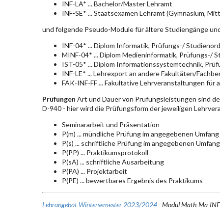
INF-LA* ... Bachelor/Master Lehramt
INF-SE* ... Staatsexamen Lehramt (Gymnasium, Mitt
und folgende Pseudo-Module für ältere Studiengänge un
INF-04* ... Diplom Informatik, Prüfungs-/ Studieno
MINF-04* ... Diplom Medieninformatik, Prüfungs-/ 
IST-05* ... Diplom Informationssystemtechnik, Pr
INF-LE* ... Lehrexport an andere Fakultäten/Fachbe
FAK-INF-FF ... Fakultative Lehrveranstaltungen für a
Prüfungen
Art und Dauer von Prüfungsleistungen sind d
D-940 - hier wird die Prüfungsform der jeweiligen Lehrve
Seminararbeit und Präsentation
P(m) ... mündliche Prüfung im angegebenen Umfang
P(s) ... schriftliche Prüfung im angegebenen Umfang
P(PP) ... Praktikumsprotokoll
P(sA) ... schriftliche Ausarbeitung
P(PA) ... Projektarbeit
P(PE) ... bewertbares Ergebnis des Praktikums
Lehrangebot Wintersemester 2023/2024
- Modul Math-Ma-IN