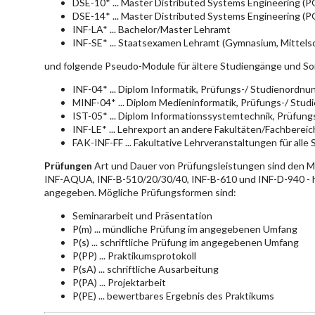
DSE-10* ... Master Distributed Systems Engineering (
DSE-14* ... Master Distributed Systems Engineering (
INF-LA* ... Bachelor/Master Lehramt
INF-SE* ... Staatsexamen Lehramt (Gymnasium, Mittelsc
und folgende Pseudo-Module für ältere Studiengänge und So
INF-04* ... Diplom Informatik, Prüfungs-/ Studienordn
MINF-04* ... Diplom Medieninformatik, Prüfungs-/ Stu
IST-05* ... Diplom Informationssystemtechnik, Prüfun
INF-LE* ... Lehrexport an andere Fakultäten/Fachberei
FAK-INF-FF ... Fakultative Lehrveranstaltungen für alle
Prüfungen
Art und Dauer von Prüfungsleistungen sind den 
INF-AQUA, INF-B-510/20/30/40, INF-B-610 und INF-D-940 - hie
angegeben. Mögliche Prüfungsformen sind:
Seminararbeit und Präsentation
P(m) ... mündliche Prüfung im angegebenen Umfang
P(s) ... schriftliche Prüfung im angegebenen Umfang
P(PP) ... Praktikumsprotokoll
P(sA) ... schriftliche Ausarbeitung
P(PA) ... Projektarbeit
P(PE) ... bewertbares Ergebnis des Praktikums