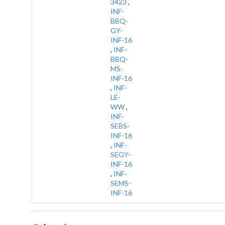
3423
,
INF-
BBQ-
GY-
INF-16
,
INF-
BBQ-
MS-
INF-16
,
INF-
LE-
WW
,
INF-
SEBS-
INF-16
,
INF-
SEGY-
INF-16
,
INF-
SEMS-
INF-16