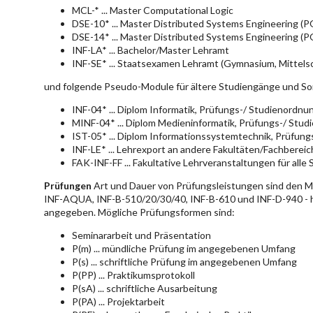
MCL-* ... Master Computational Logic
DSE-10* ... Master Distributed Systems Engineering (
DSE-14* ... Master Distributed Systems Engineering (
INF-LA* ... Bachelor/Master Lehramt
INF-SE* ... Staatsexamen Lehramt (Gymnasium, Mittelsc
und folgende Pseudo-Module für ältere Studiengänge und So
INF-04* ... Diplom Informatik, Prüfungs-/ Studienordn
MINF-04* ... Diplom Medieninformatik, Prüfungs-/ Stu
IST-05* ... Diplom Informationssystemtechnik, Prüfun
INF-LE* ... Lehrexport an andere Fakultäten/Fachberei
FAK-INF-FF ... Fakultative Lehrveranstaltungen für alle
Prüfungen
Art und Dauer von Prüfungsleistungen sind den 
INF-AQUA, INF-B-510/20/30/40, INF-B-610 und INF-D-940 - hie
angegeben. Mögliche Prüfungsformen sind:
Seminararbeit und Präsentation
P(m) ... mündliche Prüfung im angegebenen Umfang
P(s) ... schriftliche Prüfung im angegebenen Umfang
P(PP) ... Praktikumsprotokoll
P(sA) ... schriftliche Ausarbeitung
P(PA) ... Projektarbeit