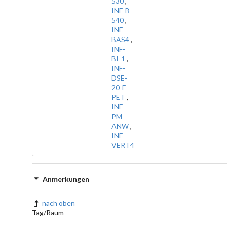
530
,
INF-B-
540
,
INF-
BAS4
,
INF-
BI-1
,
INF-
DSE-
20-E-
PET
,
INF-
PM-
ANW
,
INF-
VERT4
Anmerkungen
nach oben
Tag/Raum