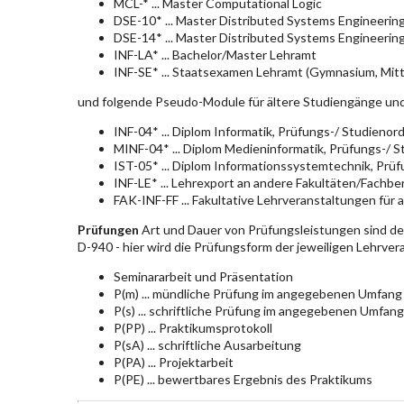
MCL-* ... Master Computational Logic
DSE-10* ... Master Distributed Systems Engineerin
DSE-14* ... Master Distributed Systems Engineerin
INF-LA* ... Bachelor/Master Lehramt
INF-SE* ... Staatsexamen Lehramt (Gymnasium, Mitt
und folgende Pseudo-Module für ältere Studiengänge un
INF-04* ... Diplom Informatik, Prüfungs-/ Studieno
MINF-04* ... Diplom Medieninformatik, Prüfungs-/ 
IST-05* ... Diplom Informationssystemtechnik, Pr
INF-LE* ... Lehrexport an andere Fakultäten/Fachbe
FAK-INF-FF ... Fakultative Lehrveranstaltungen für a
Prüfungen
Art und Dauer von Prüfungsleistungen sind d
D-940 - hier wird die Prüfungsform der jeweiligen Lehrve
Seminararbeit und Präsentation
P(m) ... mündliche Prüfung im angegebenen Umfang
P(s) ... schriftliche Prüfung im angegebenen Umfang
P(PP) ... Praktikumsprotokoll
P(sA) ... schriftliche Ausarbeitung
P(PA) ... Projektarbeit
P(PE) ... bewertbares Ergebnis des Praktikums