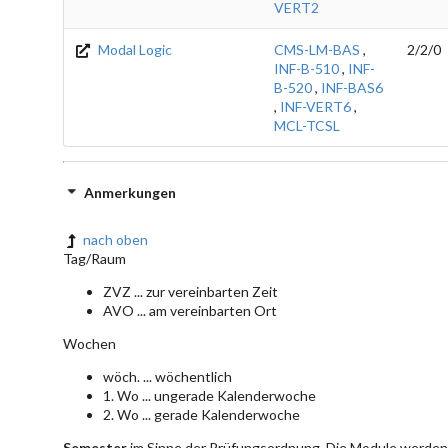
VERT2
Modal Logic
CMS-LM-BAS
,
2/2/0
INF-B-510
,
INF-
B-520
,
INF-BAS6
,
INF-VERT6
,
MCL-TCSL
Anmerkungen
nach oben
Tag/Raum
ZVZ ... zur vereinbarten Zeit
AVO ... am vereinbarten Ort
Wochen
wöch. ... wöchentlich
1. Wo ... ungerade Kalenderwoche
2. Wo ... gerade Kalenderwoche
Semester
im Sinne der Prüfungsordnung. Die Module werden 