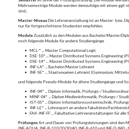
Mehrsemestrige Module werden demzufolge mit einem ggf. ni
sind..
Master-Niveau
Die Lehrveranstaltung ist an Master- bzw. D
nur für fortgeschrittene Studenten empfohlen.
Module
Zusätzlich zu den Modulen aus Bachelor/Master/Dipl
noch folgende Module für andere Studiengänge
MCL-* ... Master Computational Logic
DSE-10* ... Master Distributed Systems Engineering (
DSE-14* ... Master Distributed Systems Engineering (
INF-LA* ... Bachelor/Master Lehramt
INF-SE* ... Staatsexamen Lehramt (Gymnasium, Mittelsc
und folgende Pseudo-Module für ältere Studiengänge und So
INF-04* ... Diplom Informatik, Prüfungs-/ Studienordn
MINF-04* ... Diplom Medieninformatik, Prüfungs-/ Stu
IST-05* ... Diplom Informationssystemtechnik, Prüfun
INF-LE* ... Lehrexport an andere Fakultäten/Fachberei
FAK-INF-FF ... Fakultative Lehrveranstaltungen für alle
Prüfungen
Art und Dauer von Prüfungsleistungen sind den 
INF-AQUA, INF-B-510/20/30/40, INF-B-610 und INF-D-940 - hie