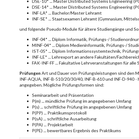
DSE-10* ... Master Distributed Systems Engineering (
DSE-14* ... Master Distributed Systems Engineering (
INF-LA* ... Bachelor/Master Lehramt
INF-SE* ... Staatsexamen Lehramt (Gymnasium, Mittelsc
und folgende Pseudo-Module für ältere Studiengänge und So
INF-04* ... Diplom Informatik, Prüfungs-/ Studienordn
MINF-04* ... Diplom Medieninformatik, Prüfungs-/ Stu
IST-05* ... Diplom Informationssystemtechnik, Prüfun
INF-LE* ... Lehrexport an andere Fakultäten/Fachberei
FAK-INF-FF ... Fakultative Lehrveranstaltungen für alle
Prüfungen
Art und Dauer von Prüfungsleistungen sind den 
INF-AQUA, INF-B-510/20/30/40, INF-B-610 und INF-D-940 - hie
angegeben. Mögliche Prüfungsformen sind:
Seminararbeit und Präsentation
P(m) ... mündliche Prüfung im angegebenen Umfang
P(s) ... schriftliche Prüfung im angegebenen Umfang
P(PP) ... Praktikumsprotokoll
P(sA) ... schriftliche Ausarbeitung
P(PA) ... Projektarbeit
P(PE) ... bewertbares Ergebnis des Praktikums