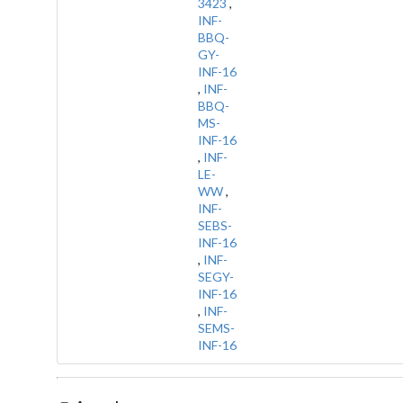
3423
,
INF-
BBQ-
GY-
INF-16
,
INF-
BBQ-
MS-
INF-16
,
INF-
LE-
WW
,
INF-
SEBS-
INF-16
,
INF-
SEGY-
INF-16
,
INF-
SEMS-
INF-16