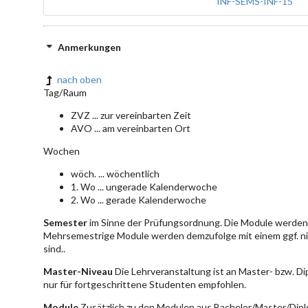
INF-SEMS-INF-15
Anmerkungen
nach oben
Tag/Raum
ZVZ ... zur vereinbarten Zeit
AVO ... am vereinbarten Ort
Wochen
wöch. ... wöchentlich
1. Wo ... ungerade Kalenderwoche
2. Wo ... gerade Kalenderwoche
Semester
im Sinne der Prüfungsordnung. Die Module werden 
Mehrsemestrige Module werden demzufolge mit einem ggf. ni
sind..
Master-Niveau
Die Lehrveranstaltung ist an Master- bzw. D
nur für fortgeschrittene Studenten empfohlen.
Module
Zusätzlich zu den Modulen aus Bachelor/Master/Dipl