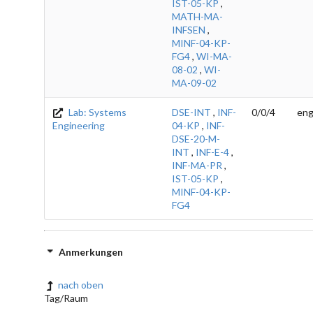
IST-05-KP
,
MATH-MA-
INFSEN
,
MINF-04-KP-
FG4
,
WI-MA-
08-02
,
WI-
MA-09-02
Lab: Systems
DSE-INT
,
INF-
0/0/4
eng
Engineering
04-KP
,
INF-
DSE-20-M-
INT
,
INF-E-4
,
INF-MA-PR
,
IST-05-KP
,
MINF-04-KP-
FG4
Anmerkungen
nach oben
Tag/Raum