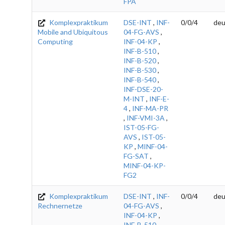
FPA
Komplexpraktikum
DSE-INT
,
INF-
0/0/4
deu
Mobile and Ubiquitous
04-FG-AVS
,
Computing
INF-04-KP
,
INF-B-510
,
INF-B-520
,
INF-B-530
,
INF-B-540
,
INF-DSE-20-
M-INT
,
INF-E-
4
,
INF-MA-PR
,
INF-VMI-3A
,
IST-05-FG-
AVS
,
IST-05-
KP
,
MINF-04-
FG-SAT
,
MINF-04-KP-
FG2
Komplexpraktikum
DSE-INT
,
INF-
0/0/4
deu
Rechnernetze
04-FG-AVS
,
INF-04-KP
,
INF-B-510
,