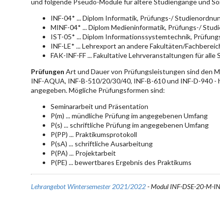
und folgende Pseudo-Module für ältere Studiengänge und So
INF-04* ... Diplom Informatik, Prüfungs-/ Studienordn
MINF-04* ... Diplom Medieninformatik, Prüfungs-/ Stu
IST-05* ... Diplom Informationssystemtechnik, Prüfun
INF-LE* ... Lehrexport an andere Fakultäten/Fachberei
FAK-INF-FF ... Fakultative Lehrveranstaltungen für alle
Prüfungen
Art und Dauer von Prüfungsleistungen sind den 
INF-AQUA, INF-B-510/20/30/40, INF-B-610 und INF-D-940 - hie
angegeben. Mögliche Prüfungsformen sind:
Seminararbeit und Präsentation
P(m) ... mündliche Prüfung im angegebenen Umfang
P(s) ... schriftliche Prüfung im angegebenen Umfang
P(PP) ... Praktikumsprotokoll
P(sA) ... schriftliche Ausarbeitung
P(PA) ... Projektarbeit
P(PE) ... bewertbares Ergebnis des Praktikums
Lehrangebot Wintersemester 2021/2022
- Modul INF-DSE-20-M-I