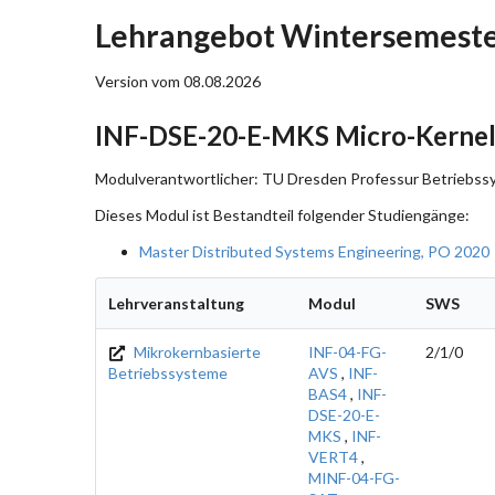
Lehrangebot Wintersemeste
Version vom 08.08.2026
INF-DSE-20-E-MKS Micro-Kernel
Modulverantwortlicher: TU Dresden Professur Betriebssy
Dieses Modul ist Bestandteil folgender Studiengänge:
Master Distributed Systems Engineering, PO 2020
Lehrveranstaltung
Modul
SWS
Mikrokernbasierte
INF-04-FG-
2/1/0
Betriebssysteme
AVS
,
INF-
BAS4
,
INF-
DSE-20-E-
MKS
,
INF-
VERT4
,
MINF-04-FG-