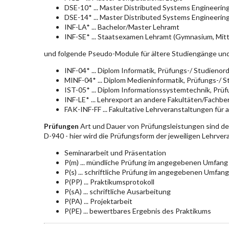
DSE-10* ... Master Distributed Systems Engineerin
DSE-14* ... Master Distributed Systems Engineerin
INF-LA* ... Bachelor/Master Lehramt
INF-SE* ... Staatsexamen Lehramt (Gymnasium, Mitt
und folgende Pseudo-Module für ältere Studiengänge un
INF-04* ... Diplom Informatik, Prüfungs-/ Studieno
MINF-04* ... Diplom Medieninformatik, Prüfungs-/ 
IST-05* ... Diplom Informationssystemtechnik, Pr
INF-LE* ... Lehrexport an andere Fakultäten/Fachbe
FAK-INF-FF ... Fakultative Lehrveranstaltungen für a
Prüfungen
Art und Dauer von Prüfungsleistungen sind d
D-940 - hier wird die Prüfungsform der jeweiligen Lehrve
Seminararbeit und Präsentation
P(m) ... mündliche Prüfung im angegebenen Umfang
P(s) ... schriftliche Prüfung im angegebenen Umfang
P(PP) ... Praktikumsprotokoll
P(sA) ... schriftliche Ausarbeitung
P(PA) ... Projektarbeit
P(PE) ... bewertbares Ergebnis des Praktikums