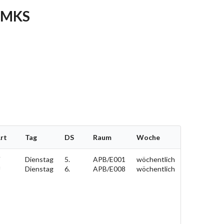
E-MKS
rt
Tag
DS
Raum
Woche
V
Dienstag
5.
APB/E001
wöchentlich
Ü
Dienstag
6.
APB/E008
wöchentlich