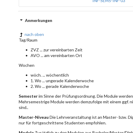
INF-SEMS-INF-03
Anmerkungen
nach oben
Tag/Raum
ZVZ ... zur vereinbarten Zeit
AVO ... am vereinbarten Ort
Wochen
wöch. ... wöchentlich
1. Wo ... ungerade Kalenderwoche
2. Wo ... gerade Kalenderwoche
Semester
im Sinne der Prüfungsordnung. Die Module werden 
Mehrsemestrige Module werden demzufolge mit einem ggf. ni
sind..
Master-Niveau
Die Lehrveranstaltung ist an Master- bzw. D
nur für fortgeschrittene Studenten empfohlen.
Module
Zusätzlich zu den Modulen aus Bachelor/Master/Dipl