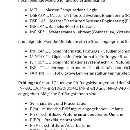
noch folgende Module für andere Studiengänge
MCL-* ... Master Computational Logic
DSE-10* ... Master Distributed Systems Engineering (
DSE-14* ... Master Distributed Systems Engineering (
INF-LA* ... Bachelor/Master Lehramt
INF-SE* ... Staatsexamen Lehramt (Gymnasium, Mittelsc
und folgende Pseudo-Module für ältere Studiengänge und So
INF-04* ... Diplom Informatik, Prüfungs-/ Studienordn
MINF-04* ... Diplom Medieninformatik, Prüfungs-/ Stu
IST-05* ... Diplom Informationssystemtechnik, Prüfun
INF-LE* ... Lehrexport an andere Fakultäten/Fachberei
FAK-INF-FF ... Fakultative Lehrveranstaltungen für alle
Prüfungen
Art und Dauer von Prüfungsleistungen sind den 
INF-AQUA, INF-B-510/20/30/40, INF-B-610 und INF-D-940 - hie
angegeben. Mögliche Prüfungsformen sind:
Seminararbeit und Präsentation
P(m) ... mündliche Prüfung im angegebenen Umfang
P(s) ... schriftliche Prüfung im angegebenen Umfang
P(PP) ... Praktikumsprotokoll
P(sA) ... schriftliche Ausarbeitung