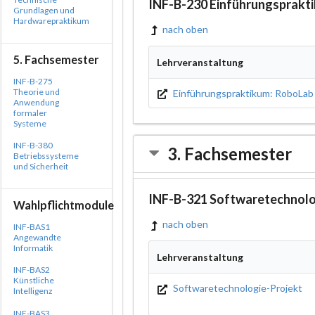
INF-B-230 Einführungsprakt
Grundlagen und
Hardwarepraktikum
nach oben
5. Fachsemester
Lehrveranstaltung
INF-B-275
Theorie und
Einführungspraktikum: RoboLab
Anwendung
formaler
Systeme
INF-B-380
3. Fachsemester
Betriebssysteme
und Sicherheit
INF-B-321 Softwaretechnolo
Wahlpflichtmodule
nach oben
INF-BAS1
Angewandte
Informatik
Lehrveranstaltung
INF-BAS2
Künstliche
Softwaretechnologie-Projekt
Intelligenz
INF-BAS3