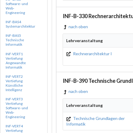
Software- und
Web-
Engineering
INF-B-330 Rechnerarchitekt
INF-BAS4
nach oben
Systemarchitektur
INF-BAS5
Technische
Lehrveranstaltung
Informatik
Rechnerarchitektur I
INF-VERT1
Vertiefung
Angewandte
Informatik
INF-VERT2
INF-B-390 Technische Grund
Vertiefung
Künstliche
Intelligenz
nach oben
INF-VERT3
Vertiefung
Lehrveranstaltung
Software- und
Web-
Engineering
Technische Grundlagen der
Informatik
INF-VERT4
Vertiefung