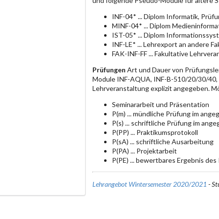
und folgende Pseudo-Module für ältere 
INF-04* ... Diplom Informatik, Prü
MINF-04* ... Diplom Medieninforma
IST-05* ... Diplom Informationssy
INF-LE* ... Lehrexport an andere F
FAK-INF-FF ... Fakultative Lehrvera
Prüfungen
Art und Dauer von Prüfungsle
Module INF-AQUA, INF-B-510/20/30/40, IN
Lehrveranstaltung explizit angegeben. M
Seminararbeit und Präsentation
P(m) ... mündliche Prüfung im an
P(s) ... schriftliche Prüfung im a
P(PP) ... Praktikumsprotokoll
P(sA) ... schriftliche Ausarbeitung
P(PA) ... Projektarbeit
P(PE) ... bewertbares Ergebnis des
Lehrangebot Wintersemester 2020/2021
- St