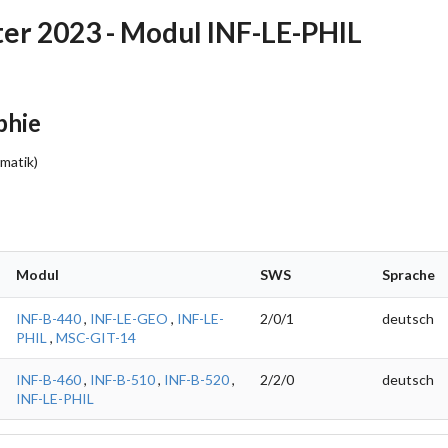
r 2023 - Modul INF-LE-PHIL
phie
rmatik)
Modul
SWS
Sprache
INF-B-440
,
INF-LE-GEO
,
INF-LE-
2/0/1
deutsch
PHIL
,
MSC-GIT-14
INF-B-460
,
INF-B-510
,
INF-B-520
,
2/2/0
deutsch
INF-LE-PHIL