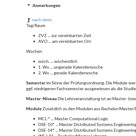
Anmerkungen
nach oben
Tag/Raum
ZVZ ... zur vereinbarten Zeit
AVO ... am vereinbarten Ort
Wochen
wöch. ... wöchentlich
1. Wo ... ungerade Kalenderwoche
2. Wo ... gerade Kalenderwoche
Semester
im Sinne der Prüfungsordnung. Die Module wer
ggf. niedrigeren Fachsemester ausgewiesen als die Studier
Master-Niveau
Die Lehrveranstaltung ist an Master- bzw
Module
Zusätzlich zu den Modulen aus Bachelor/Master/D
MCL-* ... Master Computational Logic
DSE-10* ... Master Distributed Systems Engineerin
DSE-14* ... Master Distributed Systems Engineerin
INF-LA* ... Bachelor/Master Lehramt