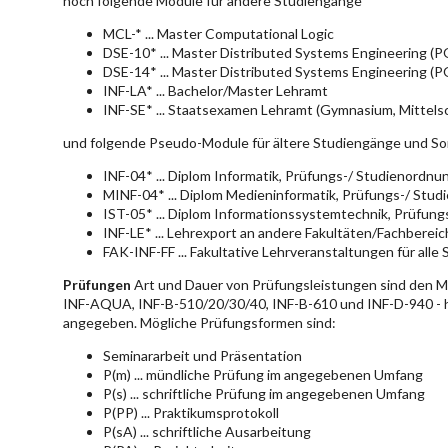
noch folgende Module für andere Studiengänge
MCL-* ... Master Computational Logic
DSE-10* ... Master Distributed Systems Engineering (
DSE-14* ... Master Distributed Systems Engineering (
INF-LA* ... Bachelor/Master Lehramt
INF-SE* ... Staatsexamen Lehramt (Gymnasium, Mittelsc
und folgende Pseudo-Module für ältere Studiengänge und So
INF-04* ... Diplom Informatik, Prüfungs-/ Studienordn
MINF-04* ... Diplom Medieninformatik, Prüfungs-/ Stu
IST-05* ... Diplom Informationssystemtechnik, Prüfun
INF-LE* ... Lehrexport an andere Fakultäten/Fachberei
FAK-INF-FF ... Fakultative Lehrveranstaltungen für alle
Prüfungen
Art und Dauer von Prüfungsleistungen sind den 
INF-AQUA, INF-B-510/20/30/40, INF-B-610 und INF-D-940 - hie
angegeben. Mögliche Prüfungsformen sind:
Seminararbeit und Präsentation
P(m) ... mündliche Prüfung im angegebenen Umfang
P(s) ... schriftliche Prüfung im angegebenen Umfang
P(PP) ... Praktikumsprotokoll
P(sA) ... schriftliche Ausarbeitung