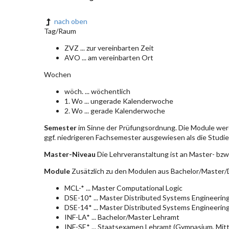
nach oben
Tag/Raum
ZVZ ... zur vereinbarten Zeit
AVO ... am vereinbarten Ort
Wochen
wöch. ... wöchentlich
1. Wo ... ungerade Kalenderwoche
2. Wo ... gerade Kalenderwoche
Semester
im Sinne der Prüfungsordnung. Die Module wer
ggf. niedrigeren Fachsemester ausgewiesen als die Studier
Master-Niveau
Die Lehrveranstaltung ist an Master- bzw
Module
Zusätzlich zu den Modulen aus Bachelor/Master/D
MCL-* ... Master Computational Logic
DSE-10* ... Master Distributed Systems Engineerin
DSE-14* ... Master Distributed Systems Engineerin
INF-LA* ... Bachelor/Master Lehramt
INF-SE* ... Staatsexamen Lehramt (Gymnasium, Mitt