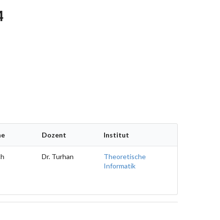
4
he
Dozent
Institut
ch
Dr. Turhan
Theoretische
Informatik