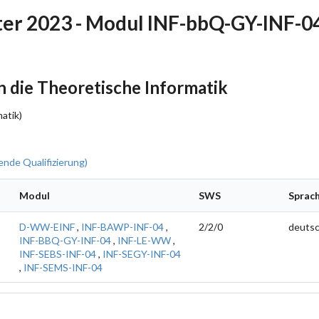
r 2023 - Modul INF-bbQ-GY-INF-0
 die Theoretische Informatik
atik)
nde Qualifizierung)
Modul
SWS
Sprac
D-WW-EINF
,
INF-BAWP-INF-04
,
2/2/0
deuts
INF-BBQ-GY-INF-04
,
INF-LE-WW
,
INF-SEBS-INF-04
,
INF-SEGY-INF-04
,
INF-SEMS-INF-04